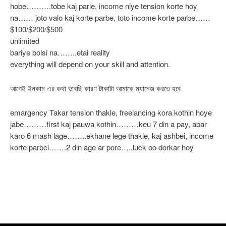
hobe……….tobe kaj parle, income niye tension korte hoy
na…… joto valo kaj korte parbe, toto income korte parbe……
$100/$200/$500
unlimited
bariye bolsi na……..etai reality
everything will depend on your skill and attention.
আগেই ইনকাম এর কথা ভাবছি কারণ টাকাটা আমাকে ম্যানেজ করতে হবে
emargency Takar tension thakle, freelancing kora kothin hoye
jabe………first kaj pauwa kothin………keu 7 din a pay, abar
karo 6 mash lage……..ekhane lege thakle, kaj ashbei, income
korte parbei…….2 din age ar pore…..luck oo dorkar hoy