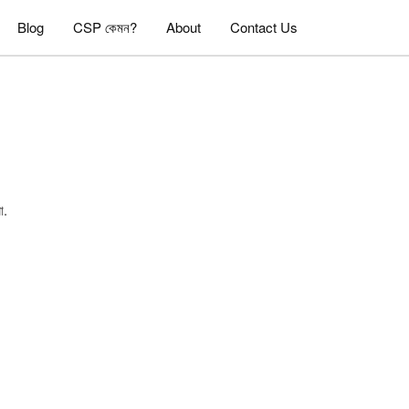
Blog
CSP কেমন?
About
Contact Us
ো.