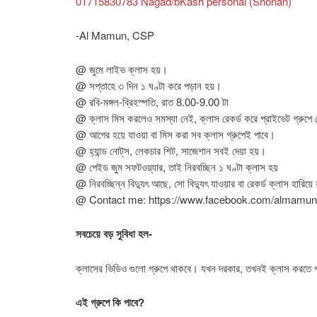
01715830783 Nagad/bKash personal (Shohan)
-Al Mamun, CSP
@ জুমে লাইভ ক্লাস হয়।
@ সপ্তাহে ৩ দিন ১ ঘণ্টা করে পড়ান হয়।
@ রবি-মঙ্গল-ব্রিহস্পতি, রাত 8.00-9.00 টা
@ ক্লাস মিস করলেও সমস্যা নেই, ক্লাস রেকর্ড করে প্রাইভেট গ্রুপে
@ আগের হয়ে যাওয়া বা মিস করা সব ক্লাস গ্রুপেই পাবে।
@ হ্যান্ড নোট্‌স, লেকচার শিট, সাজেশান সবই দেয়া হয়।
@ পেইড জুম সফটওয়্যার, তাই নিরবচ্ছিন ১ ঘণ্টা ক্লাস হয়
@ নিরবচ্ছিন্ন বিদ্যুৎ আছে, সো বিদ্যুৎ যাওয়ার বা রেকর্ড ক্লাস হারি
@ Contact me: https://www.facebook.com/almamun
সবচেয়ে বড় সুবিধা হল-
ক্লাসের ভিডিও গুলো গ্রুপে থাকবে। যখন দরকার, তখনই ক্লাস করতে প
এই গ্রুপে কি পাবে?