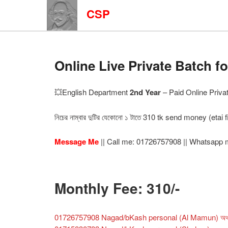
CSP
Online Live Private Batch f
💥English Department
2nd Year
– Paid Online Priva
নিচের নাম্বার দুটির যেকোনো ১ টাতে 310 tk send money (eta
Message Me
|| Call me: 01726757908 || Whatsapp 
Monthly Fee: 310/-
01726757908 Nagad/bKash personal (Al Mamun) অথ