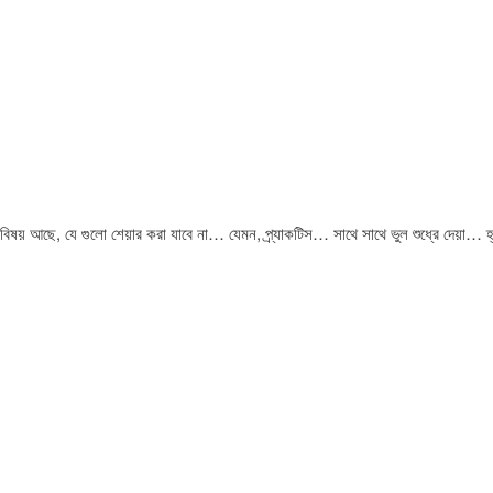
ষয় আছে, যে গুলো শেয়ার করা যাবে না… যেমন, প্র্যাকটিস… সাথে সাথে ভুল শুধ্রে দেয়া… হ্য