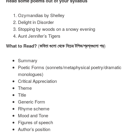
Read some poems out of your syllabus
Ozymandias by Shelley
Delight in Disorder
Stopping by woods on a snowy evening
Aunt Jennifer’s Tigers
What to Read?
(
কবিতা গুলো থেকে নিচের টপিক/প্রশ্নগুলো পড়
)
Summary
Poetic Forms (sonnets/metaphysical poetry/dramatic
monologues)
Critical Appreciation
Theme
Title
Generic Form
Rhyme scheme
Mood and Tone
Figures of speech
Author’s position