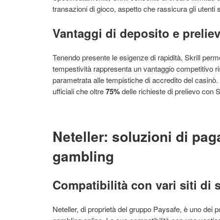
transazioni di gioco, aspetto che rassicura gli utenti su
Vantaggi di deposito e prelie
Tenendo presente le esigenze di rapidità, Skrill perm
tempestività rappresenta un vantaggio competitivo ris
parametrata alle tempistiche di accredito del casinò.
ufficiali che oltre
75%
delle richieste di prelievo con 
Neteller: soluzioni di pa
gambling
Compatibilità con vari siti d
Neteller, di proprietà del gruppo Paysafe, è uno dei por