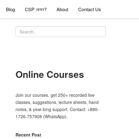
Blog
CSP কেমন?
About
Contact Us
Online Courses
Join our courses, get 250+ recorded live
classes, suggestions, lecture sheets, hand
notes, & year-long support. Contact: +880-
1726-757908 (WhatsApp).
Recent Post