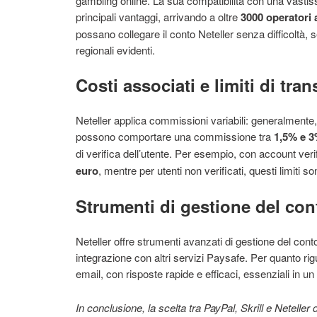
gambling online. La sua compatibilità con una vast
principali vantaggi, arrivando a oltre
3000 operatori 
possano collegare il conto Neteller senza difficoltà,
regionali evidenti.
Costi associati e limiti di tra
Neteller applica commissioni variabili: generalmente, i
possono comportare una commissione tra
1,5% e 
di verifica dell’utente. Per esempio, con account verifi
euro
, mentre per utenti non verificati, questi limiti s
Strumenti di gestione del cont
Neteller offre strumenti avanzati di gestione del cont
integrazione con altri servizi Paysafe. Per quanto rig
email, con risposte rapide e efficaci, essenziali in u
In conclusione, la scelta tra PayPal, Skrill e Neteller 