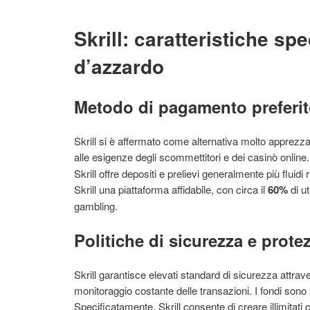
Skrill: caratteristiche spe
d’azzardo
Metodo di pagamento preferito
Skrill si è affermato come alternativa molto apprezzat
alle esigenze degli scommettitori e dei casinò online
Skrill offre depositi e prelievi generalmente più fluid
Skrill una piattaforma affidabile, con circa il
60%
di ut
gambling.
Politiche di sicurezza e prote
Skrill garantisce elevati standard di sicurezza attrav
monitoraggio costante delle transazioni. I fondi sono s
Specificatamente, Skrill consente di creare illimitati 