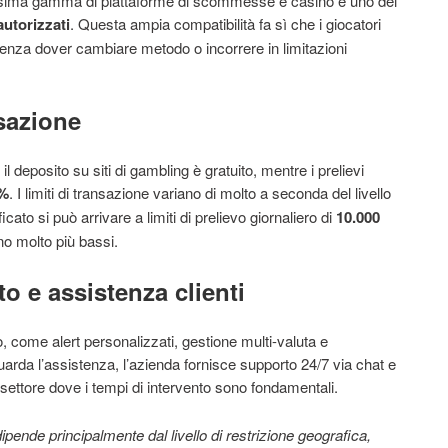
issima gamma di piattaforme di scommesse e casinò è uno dei
autorizzati
. Questa ampia compatibilità fa sì che i giocatori
 senza dover cambiare metodo o incorrere in limitazioni
nsazione
l deposito su siti di gambling è gratuito, mentre i prelievi
3%
. I limiti di transazione variano di molto a seconda del livello
cato si può arrivare a limiti di prelievo giornaliero di
10.000
ono molto più bassi.
o e assistenza clienti
o, come alert personalizzati, gestione multi-valuta e
uarda l’assistenza, l’azienda fornisce supporto 24/7 via chat e
n settore dove i tempi di intervento sono fondamentali.
dipende principalmente dal livello di restrizione geografica,