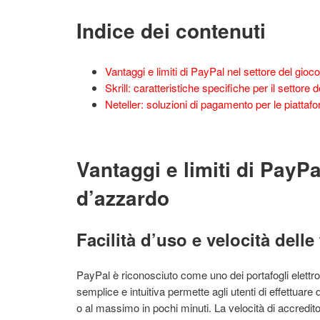
Indice dei contenuti
Vantaggi e limiti di PayPal nel settore del gioc
Skrill: caratteristiche specifiche per il settore
Neteller: soluzioni di pagamento per le piattaf
Vantaggi e limiti di PayPa
d’azzardo
Facilità d’uso e velocità delle
PayPal è riconosciuto come uno dei portafogli elettronic
semplice e intuitiva permette agli utenti di effettuare
o al massimo in pochi minuti. La velocità di accredit