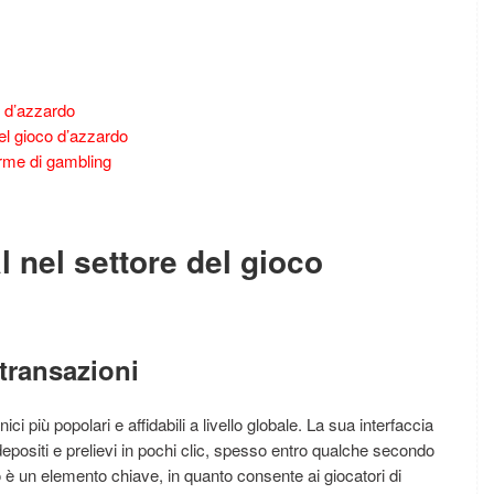
o d’azzardo
 del gioco d’azzardo
orme di gambling
l nel settore del gioco
 transazioni
i più popolari e affidabili a livello globale. La sua interfaccia
 depositi e prelievi in pochi clic, spesso entro qualche secondo
o è un elemento chiave, in quanto consente ai giocatori di