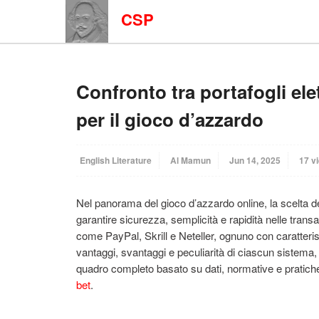
CSP
Confronto tra portafogli elet
per il gioco d’azzardo
English Literature
Al Mamun
Jun 14, 2025
17 v
Nel panorama del gioco d’azzardo online, la scelta 
garantire sicurezza, semplicità e rapidità nelle transaz
come PayPal, Skrill e Neteller, ognuno con caratteristi
vantaggi, svantaggi e peculiarità di ciascun sistema, 
quadro completo basato su dati, normative e pratiche
bet
.