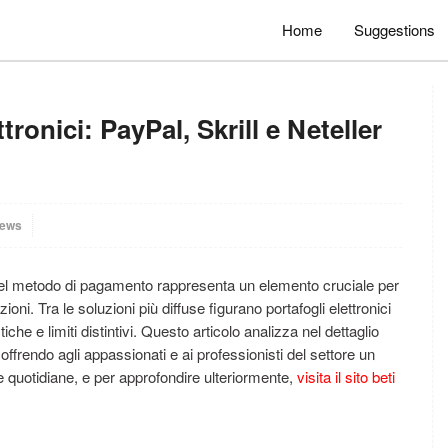
Home
Suggestions
tronici: PayPal, Skrill e Neteller
iews
del metodo di pagamento rappresenta un elemento cruciale per
ioni. Tra le soluzioni più diffuse figurano portafogli elettronici
che e limiti distintivi. Questo articolo analizza nel dettaglio
offrendo agli appassionati e ai professionisti del settore un
 quotidiane, e per approfondire ulteriormente,
visita il sito beti