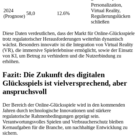
Personalization,
2024
Virtual Reality,
58,0
12.6%
(Prognose)
Regulierungslücken
schließen
Diese Daten verdeutlichen, dass der Markt für Online-Glücksspiele
trotz regulatorischer Herausforderungen weiterhin dynamisch
wächst. Besonders innovativ ist die Integration von Virtual Reality
(VR), die immersive Spielerlebnisse ermöglicht, sowie der Einsatz
von KI, um Betrug zu verhindern und die Nutzerbindung zu
erhöhen.
Fazit: Die Zukunft des digitalen
Glücksspiels ist vielversprechend, aber
anspruchsvoll
Der Bereich der Online-Glücksspiele wird in den kommenden
Jahren durch technologische Innovationen und stärkere
regulatorische Rahmenbedingungen geprägt sein.
Verantwortungsvolles Spielen und Verbraucherschutz bleiben
Kernaufgaben für die Branche, um nachhaltige Entwicklung zu
sichern.