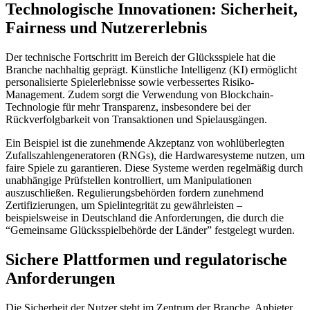
Technologische Innovationen: Sicherheit,
Fairness und Nutzererlebnis
Der technische Fortschritt im Bereich der Glücksspiele hat die
Branche nachhaltig geprägt. Künstliche Intelligenz (KI) ermöglicht
personalisierte Spielerlebnisse sowie verbessertes Risiko-
Management. Zudem sorgt die Verwendung von Blockchain-
Technologie für mehr Transparenz, insbesondere bei der
Rückverfolgbarkeit von Transaktionen und Spielausgängen.
Ein Beispiel ist die zunehmende Akzeptanz von
wohlüberlegten
Zufallszahlengeneratoren
(RNGs), die Hardwaresysteme nutzen, um
faire Spiele zu garantieren. Diese Systeme werden regelmäßig durch
unabhängige Prüfstellen kontrolliert, um Manipulationen
auszuschließen. Regulierungsbehörden fordern zunehmend
Zertifizierungen, um Spielintegrität zu gewährleisten –
beispielsweise in Deutschland die Anforderungen, die durch die
“Gemeinsame Glücksspielbehörde der Länder” festgelegt wurden.
Sichere Plattformen und regulatorische
Anforderungen
Die Sicherheit der Nutzer steht im Zentrum der Branche. Anbieter,