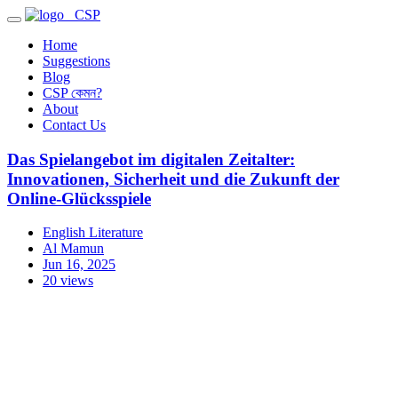
CSP
Home
Suggestions
Blog
CSP কেমন?
About
Contact Us
Das Spielangebot im digitalen Zeitalter:
Innovationen, Sicherheit und die Zukunft der
Online-Glücksspiele
English Literature
Al Mamun
Jun 16, 2025
20 views