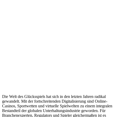
Die Welt des Glücksspiels hat sich in den letzten Jahren radikal
gewandelt. Mit der fortschreitenden Digitalisierung sind Online-
Casinos, Sportwetten und virtuelle Spielwelten zu einem integralen
Bestandteil der globalen Unterhaltungsindustrie geworden. Für
Branchenexperten, Regulators und Spieler gleichermaßen ist es