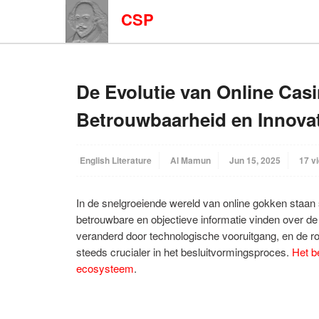
CSP
De Evolutie van Online Cas
Betrouwbaarheid en Innov
English Literature
Al Mamun
Jun 15, 2025
17 v
In de snelgroeiende wereld van online gokken staan
betrouwbare en objectieve informatie vinden over d
veranderd door technologische vooruitgang, en de ro
steeds crucialer in het besluitvormingsproces.
Het b
ecosysteem
.