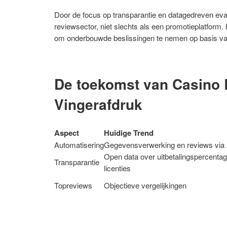
Door de focus op transparantie en datagedreven evalu
reviewsector, niet slechts als een promotieplatform.
om onderbouwde beslissingen te nemen op basis van f
De toekomst van Casino 
Vingerafdruk
Aspect
Huidige Trend
Automatisering
Gegevensverwerking en reviews via 
Open data over uitbetalingspercenta
Transparantie
licenties
Topreviews
Objectieve vergelijkingen