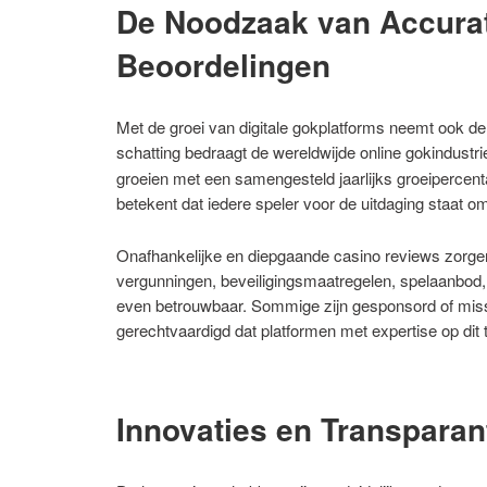
De Noodzaak van Accurat
Beoordelingen
Met de groei van digitale gokplatforms neemt ook de
schatting bedraagt de wereldwijde online gokindus
groeien met een samengesteld jaarlijks groeipercen
betekent dat iedere speler voor de uitdaging staat o
Onafhankelijke en diepgaande casino reviews zorgen 
vergunningen, beveiligingsmaatregelen, spelaanbod, e
even betrouwbaar. Sommige zijn gesponsord of miss
gerechtvaardigd dat platformen met expertise op dit
Innovaties en Transparant