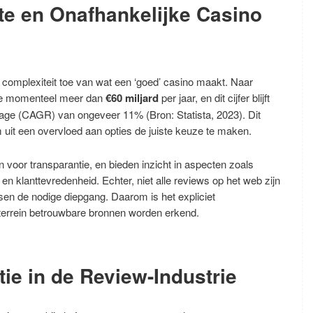
e en Onafhankelijke Casino
 complexiteit toe van wat een ‘goed’ casino maakt. Naar
trie momenteel meer dan
€60 miljard
per jaar, en dit cijfer blijft
tage (CAGR) van ongeveer 11% (Bron: Statista, 2023). Dit
m uit een overvloed aan opties de juiste keuze te maken.
voor transparantie, en bieden inzicht in aspecten zoals
n klanttevredenheid. Echter, niet alle reviews op het web zijn
en de nodige diepgang. Daarom is het expliciet
 terrein betrouwbare bronnen worden erkend.
ie in de Review-Industrie