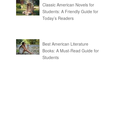
Classic American Novels for
Students: A Friendly Guide for
Today’s Readers
Best American Literature
Books: A Must-Read Guide for
Students