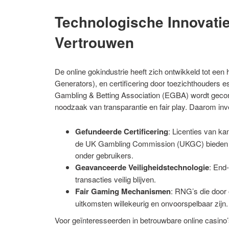
Technologische Innovatie 
Vertrouwen
De online gokindustrie heeft zich ontwikkeld tot e
Generators), en certificering door toezichthouders e
Gambling & Betting Association (EGBA) wordt gecon
noodzaak van transparantie en fair play. Daarom in
Gefundeerde Certificering
: Licenties van k
de UK Gambling Commission (UKGC) bieden st
onder gebruikers.
Geavanceerde Veiligheidstechnologie
: End
transacties veilig blijven.
Fair Gaming Mechanismen
: RNG’s die door 
uitkomsten willekeurig en onvoorspelbaar zijn.
Voor geïnteresseerden in betrouwbare online casino’s