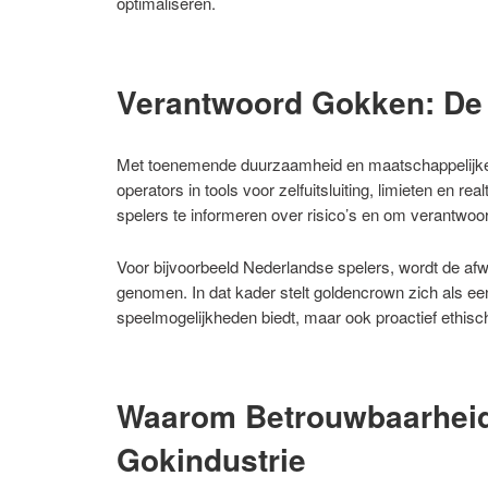
optimaliseren.
Verantwoord Gokken: De
Met toenemende duurzaamheid en maatschappelijke v
operators in tools voor zelfuitsluiting, limieten en r
spelers te informeren over risico’s en om verantwoor
Voor bijvoorbeeld Nederlandse spelers, wordt de afw
genomen. In dat kader stelt goldencrown zich als een 
speelmogelijkheden biedt, maar ook proactief ethisch
Waarom Betrouwbaarheid 
Gokindustrie