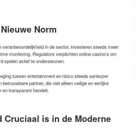
 Nieuwe Norm
erantwoordelijkheid in de sector, investeren steeds meer
ealtime monitoring. Regulators verplichten online casino’s om
d spelen actief te ondersteunen.
eging tussen entertainment en risico steeds serieuzer
betrouwbare partner, die niet alleen veilige en eerlijke
 en transparant handelt.
Cruciaal is in de Moderne