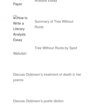
Analysis Essay
Summary of Tree Without
Roots
Tree Without Roots by Syed
Waliullah
Discuss Dickinson’s treatment of death in her
poems
Discuss Dickinson’s poetic diction.