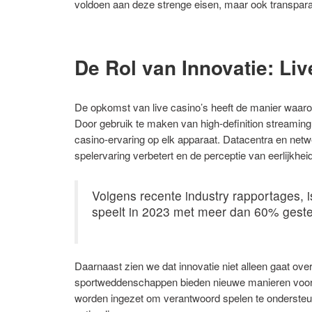
voldoen aan deze strenge eisen, maar ook transpar
De Rol van Innovatie: Li
De opkomst van live casino’s heeft de manier waaro
Door gebruik te maken van high-definition streaming 
casino-ervaring op elk apparaat. Datacentra en net
spelervaring verbetert en de perceptie van eerlijkheid
Volgens recente industry rapportages, i
speelt in 2023 met meer dan 60% gesteg
Daarnaast zien we dat innovatie niet alleen gaat over
sportweddenschappen bieden nieuwe manieren voor sp
worden ingezet om verantwoord spelen te ondersteune