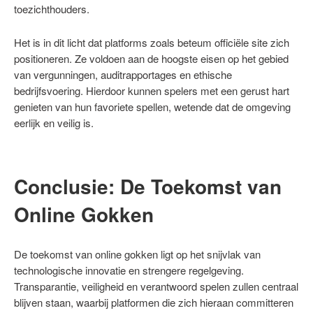
toezichthouders.
Het is in dit licht dat platforms zoals beteum officiële site zich
positioneren. Ze voldoen aan de hoogste eisen op het gebied
van vergunningen, auditrapportages en ethische
bedrijfsvoering. Hierdoor kunnen spelers met een gerust hart
genieten van hun favoriete spellen, wetende dat de omgeving
eerlijk en veilig is.
Conclusie: De Toekomst van
Online Gokken
De toekomst van online gokken ligt op het snijvlak van
technologische innovatie en strengere regelgeving.
Transparantie, veiligheid en verantwoord spelen zullen centraal
blijven staan, waarbij platformen die zich hieraan committeren