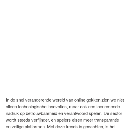
In de snel veranderende wereld van online gokken zien we niet
alleen technologische innovaties, maar ook een toenemende
nadruk op betrouwbaarheid en verantwoord spelen. De sector
wordt steeds verfijnder, en spelers eisen meer transparantie
en veilige platformen. Met deze trends in gedachten, is het