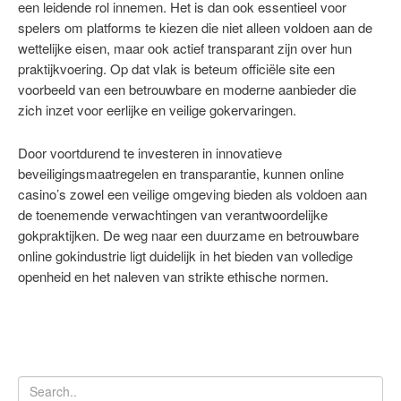
een leidende rol innemen. Het is dan ook essentieel voor
spelers om platforms te kiezen die niet alleen voldoen aan de
wettelijke eisen, maar ook actief transparant zijn over hun
praktijkvoering. Op dat vlak is beteum officiële site een
voorbeeld van een betrouwbare en moderne aanbieder die
zich inzet voor eerlijke en veilige gokervaringen.
Door voortdurend te investeren in innovatieve
beveiligingsmaatregelen en transparantie, kunnen online
casino’s zowel een veilige omgeving bieden als voldoen aan
de toenemende verwachtingen van verantwoordelijke
gokpraktijken. De weg naar een duurzame en betrouwbare
online gokindustrie ligt duidelijk in het bieden van volledige
openheid en het naleven van strikte ethische normen.