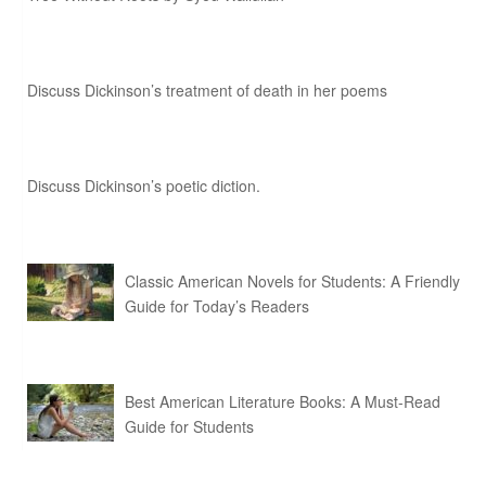
Discuss Dickinson’s treatment of death in her poems
Discuss Dickinson’s poetic diction.
Classic American Novels for Students: A Friendly
Guide for Today’s Readers
Best American Literature Books: A Must-Read
Guide for Students