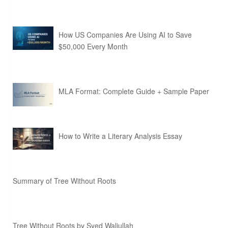
How US Companies Are Using AI to Save
$50,000 Every Month
MLA Format: Complete Guide + Sample Paper
How to Write a Literary Analysis Essay
Summary of Tree Without Roots
Tree Without Roots by Syed Waliullah