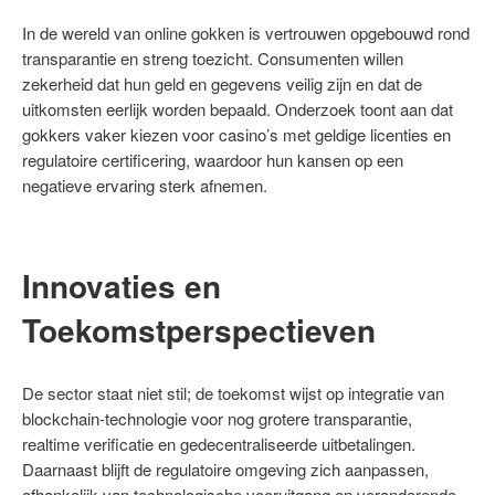
In de wereld van online gokken is vertrouwen opgebouwd rond
transparantie en streng toezicht. Consumenten willen
zekerheid dat hun geld en gegevens veilig zijn en dat de
uitkomsten eerlijk worden bepaald. Onderzoek toont aan dat
gokkers vaker kiezen voor casino’s met geldige licenties en
regulatoire certificering, waardoor hun kansen op een
negatieve ervaring sterk afnemen.
Innovaties en
Toekomstperspectieven
De sector staat niet stil; de toekomst wijst op integratie van
blockchain-technologie voor nog grotere transparantie,
realtime verificatie en gedecentraliseerde uitbetalingen.
Daarnaast blijft de regulatoire omgeving zich aanpassen,
afhankelijk van technologische vooruitgang en veranderende