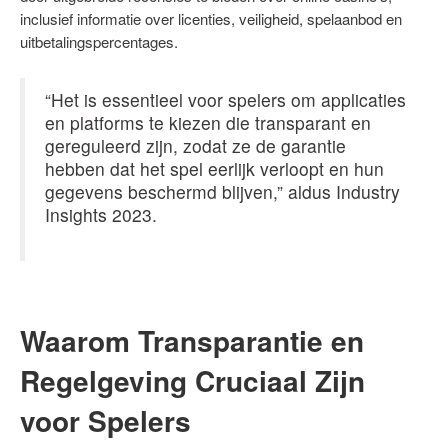
inclusief informatie over licenties, veiligheid, spelaanbod en
uitbetalingspercentages.
“Het is essentieel voor spelers om applicaties
en platforms te kiezen die transparant en
gereguleerd zijn, zodat ze de garantie
hebben dat het spel eerlijk verloopt en hun
gegevens beschermd blijven,” aldus Industry
Insights 2023.
Waarom Transparantie en
Regelgeving Cruciaal Zijn
voor Spelers