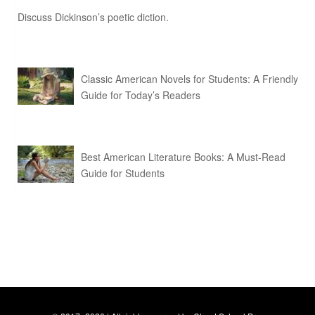
Discuss Dickinson’s poetic diction.
Classic American Novels for Students: A Friendly
Guide for Today’s Readers
Best American Literature Books: A Must-Read
Guide for Students