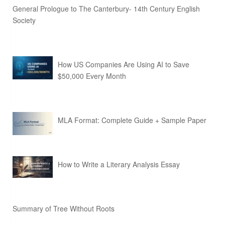
General Prologue to The Canterbury- 14th Century English
Society
How US Companies Are Using AI to Save
$50,000 Every Month
MLA Format: Complete Guide + Sample Paper
How to Write a Literary Analysis Essay
Summary of Tree Without Roots