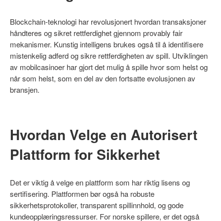
Blockchain-teknologi har revolusjonert hvordan transaksjoner
håndteres og sikret rettferdighet gjennom provably fair
mekanismer. Kunstig intelligens brukes også til å identifisere
mistenkelig adferd og sikre rettferdigheten av spill. Utviklingen
av mobilcasinoer har gjort det mulig å spille hvor som helst og
når som helst, som en del av den fortsatte evolusjonen av
bransjen.
Hvordan Velge en Autorisert
Plattform for Sikkerhet
Det er viktig å velge en plattform som har riktig lisens og
sertifisering. Plattformen bør også ha robuste
sikkerhetsprotokoller, transparent spillinnhold, og gode
kundeopplæringsressurser. For norske spillere, er det også