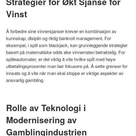
Strategier for Økt Sjanse for
Vinst
Å forbedre sine vinnersjanser krever en kombinasjon av
kunnskap, disiplin og riktig bankroll management. For
eksempel, i spill som blackjack, kan grunnleggende strategier
basert på matematiske odds øke vinnerraten betraktelig. For
spilleautomater, er det viktig å vite hvilke spill med høye
utbetalingsprosenter man bør fokusere på. Å sette grenser for
innsats og å vite når man skal stoppe er viktige aspekter av
ansvarlig gambling.
Rolle av Teknologi i
Modernisering av
Gamblingindustrien