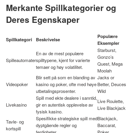
Merkante Spillkategorier og
Deres Egenskaper
Populære
Spillkategori
Beskrivelse
Eksempler
Starburst,
En av de mest populære
Gonzo’s
Spilleautomater
spilltypene, kjent for varierte
Quest, Mega
temaer og høy volatilitet.
Moolah
Blir sett på som en blanding av
Jacks or
Videopoker
kasino og poker, ofte med høye
Better, Deuces
utbetalingsprosenter.
Wild
Spill med ekte dealere i sanntid,
Live Roulette,
Livekasino
gir en autentisk opplevelse av
Live Blackjack
fysisk kasino.
Spesifikke strategiske spill med
Blackjack,
Tavle- og
dyptgående regler og
Baccarat,
kortspill
ferdigheter.
Poker