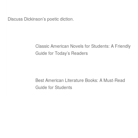
Discuss Dickinson’s poetic diction.
Classic American Novels for Students: A Friendly
Guide for Today’s Readers
Best American Literature Books: A Must-Read
Guide for Students