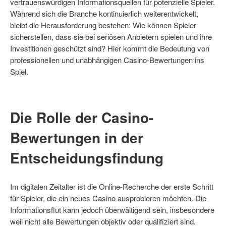
vertrauenswürdigen Informationsquellen für potenzielle Spieler.
Während sich die Branche kontinuierlich weiterentwickelt,
bleibt die Herausforderung bestehen: Wie können Spieler
sicherstellen, dass sie bei seriösen Anbietern spielen und ihre
Investitionen geschützt sind? Hier kommt die Bedeutung von
professionellen und unabhängigen Casino-Bewertungen ins
Spiel.
Die Rolle der Casino-
Bewertungen in der
Entscheidungsfindung
Im digitalen Zeitalter ist die Online-Recherche der erste Schritt
für Spieler, die ein neues Casino ausprobieren möchten. Die
Informationsflut kann jedoch überwältigend sein, insbesondere
weil nicht alle Bewertungen objektiv oder qualifiziert sind.