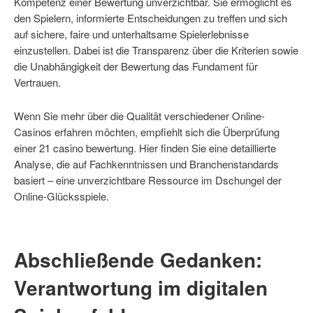
Kompetenz einer Bewertung unverzichtbar. Sie ermöglicht es
den Spielern, informierte Entscheidungen zu treffen und sich
auf sichere, faire und unterhaltsame Spielerlebnisse
einzustellen. Dabei ist die Transparenz über die Kriterien sowie
die Unabhängigkeit der Bewertung das Fundament für
Vertrauen.
Wenn Sie mehr über die Qualität verschiedener Online-
Casinos erfahren möchten, empfiehlt sich die Überprüfung
einer 21 casino bewertung. Hier finden Sie eine detaillierte
Analyse, die auf Fachkenntnissen und Branchenstandards
basiert – eine unverzichtbare Ressource im Dschungel der
Online-Glücksspiele.
Abschließende Gedanken:
Verantwortung im digitalen