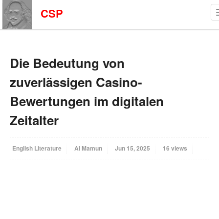
CSP
Die Bedeutung von
zuverlässigen Casino-
Bewertungen im digitalen
Zeitalter
English Literature
Al Mamun
Jun 15, 2025
16 views