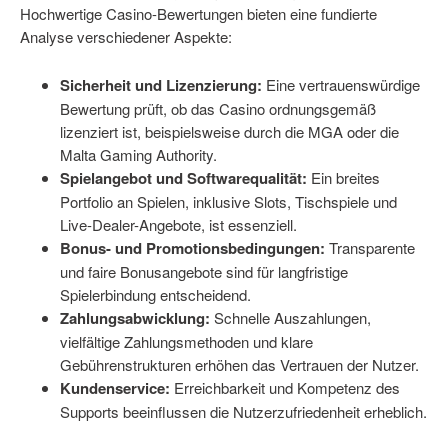
Hochwertige Casino-Bewertungen bieten eine fundierte
Analyse verschiedener Aspekte:
Sicherheit und Lizenzierung:
Eine vertrauenswürdige
Bewertung prüft, ob das Casino ordnungsgemäß
lizenziert ist, beispielsweise durch die MGA oder die
Malta Gaming Authority.
Spielangebot und Softwarequalität:
Ein breites
Portfolio an Spielen, inklusive Slots, Tischspiele und
Live-Dealer-Angebote, ist essenziell.
Bonus- und Promotionsbedingungen:
Transparente
und faire Bonusangebote sind für langfristige
Spielerbindung entscheidend.
Zahlungsabwicklung:
Schnelle Auszahlungen,
vielfältige Zahlungsmethoden und klare
Gebührenstrukturen erhöhen das Vertrauen der Nutzer.
Kundenservice:
Erreichbarkeit und Kompetenz des
Supports beeinflussen die Nutzerzufriedenheit erheblich.