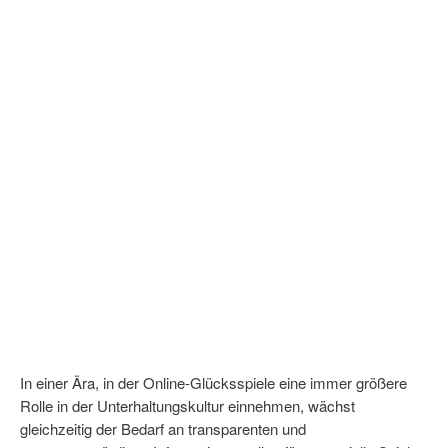
In einer Ära, in der Online-Glücksspiele eine immer größere
Rolle in der Unterhaltungskultur einnehmen, wächst
gleichzeitig der Bedarf an transparenten und