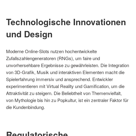
Technologische Innovationen
und Design
Moderne Online-Slots nutzen hochentwickelte
Zufallszahlengeneratoren (RNGs), um faire und
unvorhersehbare Ergebnisse zu gewährleisten. Die Integration
von 3D-Grafik, Musik und interaktiven Elementen macht die
Spielerfahrung immersiv und ansprechend. Entwickler
experimentieren mit Virtual Reality und Gamification, um die
Attraktivität zu steigern. Die Beliebtheit von Themenvielfalt,
von Mythologie bis hin zu Popkultur, ist ein zentraler Faktor für
die Kundenbindung.
Regulatorische