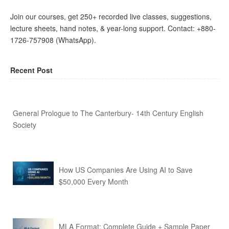
Join our courses, get 250+ recorded live classes, suggestions,
lecture sheets, hand notes, & year-long support. Contact: +880-
1726-757908 (WhatsApp).
Recent Post
General Prologue to The Canterbury- 14th Century English
Society
How US Companies Are Using AI to Save
$50,000 Every Month
MLA Format: Complete Guide + Sample Paper