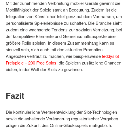
Mit der zunehmenden Verbreitung mobiler Geräte gewinnt die
Mobilfähigkeit der Spiele stark an Bedeutung. Zudem ist die
Integration von Künstlicher Intelligenz auf dem Vormarsch, um
personalisierte Spielerlebnisse zu schaffen. Die Branche sieht
zudem eine wachsende Tendenz zur sozialen Vernetzung, bei
der kompetitive Elemente und Gemeinschaftsaspekte eine
größere Rolle spielen. In diesem Zusammenhang kann es
sinnvoll sein, sich auch mit den aktuellen Promotion-
Angeboten vertraut zu machen, wie beispielsweise
teddyslot
Freispiele – 200 Free Spins
, die Spielern zusätzliche Chancen
bieten, in der Welt der Slots zu gewinnen.
Fazit
Die kontinuierliche Weiterentwicklung der Slot-Technologien
sowie die anhaltende Veränderung regulatorischer Vorgaben
prägen die Zukunft des Online-Glücksspiels maßgeblich.