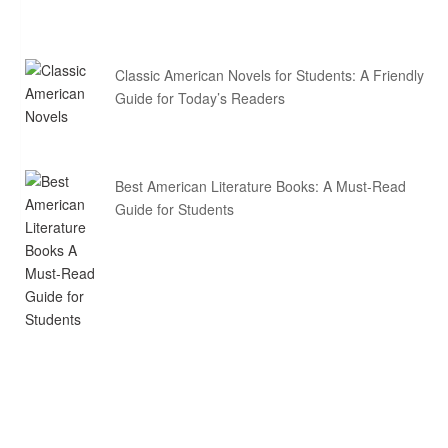
Classic American Novels for Students: A Friendly
Guide for Today’s Readers
Best American Literature Books: A Must-Read
Guide for Students