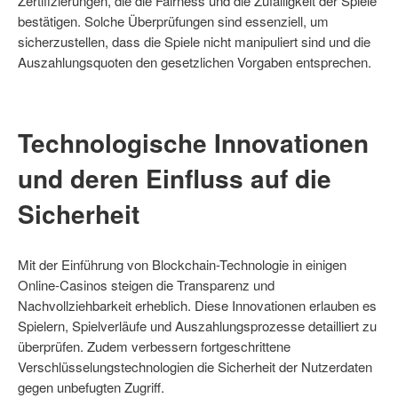
Zertifizierungen, die die Fairness und die Zufälligkeit der Spiele
bestätigen. Solche Überprüfungen sind essenziell, um
sicherzustellen, dass die Spiele nicht manipuliert sind und die
Auszahlungsquoten den gesetzlichen Vorgaben entsprechen.
Technologische Innovationen
und deren Einfluss auf die
Sicherheit
Mit der Einführung von Blockchain-Technologie in einigen
Online-Casinos steigen die Transparenz und
Nachvollziehbarkeit erheblich. Diese Innovationen erlauben es
Spielern, Spielverläufe und Auszahlungsprozesse detailliert zu
überprüfen. Zudem verbessern fortgeschrittene
Verschlüsselungstechnologien die Sicherheit der Nutzerdaten
gegen unbefugten Zugriff.