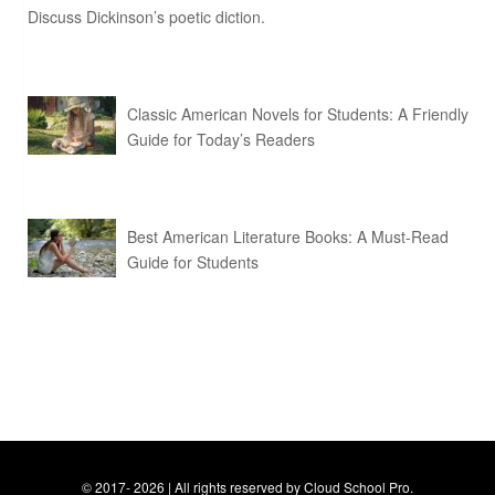
Discuss Dickinson’s poetic diction.
Classic American Novels for Students: A Friendly
Guide for Today’s Readers
Best American Literature Books: A Must-Read
Guide for Students
© 2017- 2026 | All rights reserved by Cloud School Pro.