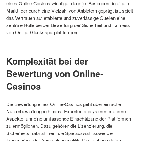
eines Online-Casinos wichtiger denn je. Besonders in einem
Markt, der durch eine Vielzahl von Anbietern geprägt ist, spielt
das Vertrauen auf etablierte und zuverlässige Quellen eine
zentrale Rolle bei der Bewertung der Sicherheit und Fairness
von Online-Glücksspielplattformen.
Komplexität bei der
Bewertung von Online-
Casinos
Die Bewertung eines Online-Casinos geht über einfache
Nutzerbewertungen hinaus. Experten analysieren mehrere
Aspekte, um eine umfassende Einschätzung der Plattformen
zu ermöglichen. Dazu gehören die Lizenzierung, die
Sicherheitsmaßnahmen, die Spielauswahl sowie die
Transparenz der Auszahlungspolitik. Die Lenkung durch