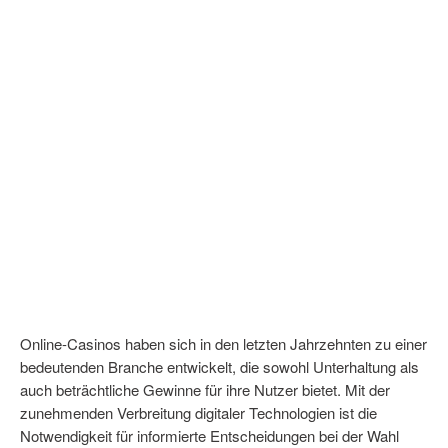
Online-Casinos haben sich in den letzten Jahrzehnten zu einer
bedeutenden Branche entwickelt, die sowohl Unterhaltung als
auch beträchtliche Gewinne für ihre Nutzer bietet. Mit der
zunehmenden Verbreitung digitaler Technologien ist die
Notwendigkeit für informierte Entscheidungen bei der Wahl