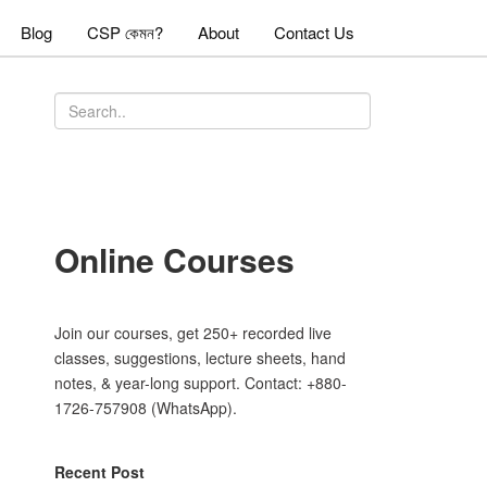
Blog
CSP কেমন?
About
Contact Us
Online Courses
Join our courses, get 250+ recorded live
classes, suggestions, lecture sheets, hand
notes, & year-long support. Contact: +880-
1726-757908 (WhatsApp).
Recent Post