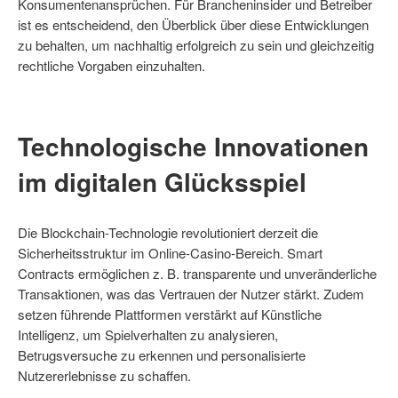
Konsumentenansprüchen. Für Brancheninsider und Betreiber
ist es entscheidend, den Überblick über diese Entwicklungen
zu behalten, um nachhaltig erfolgreich zu sein und gleichzeitig
rechtliche Vorgaben einzuhalten.
Technologische Innovationen
im digitalen Glücksspiel
Die Blockchain-Technologie revolutioniert derzeit die
Sicherheitsstruktur im Online-Casino-Bereich. Smart
Contracts ermöglichen z. B. transparente und unveränderliche
Transaktionen, was das Vertrauen der Nutzer stärkt. Zudem
setzen führende Plattformen verstärkt auf Künstliche
Intelligenz, um Spielverhalten zu analysieren,
Betrugsversuche zu erkennen und personalisierte
Nutzererlebnisse zu schaffen.