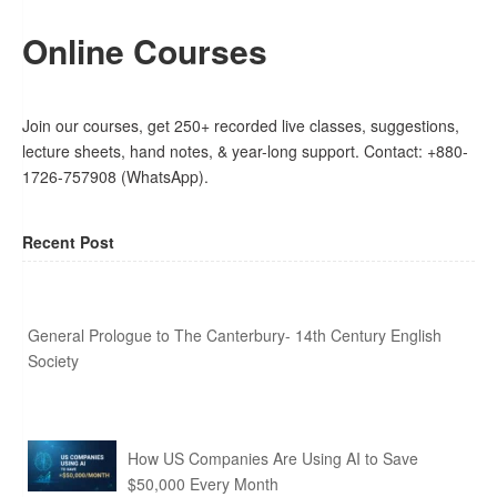
Online Courses
Join our courses, get 250+ recorded live classes, suggestions,
lecture sheets, hand notes, & year-long support. Contact: +880-
1726-757908 (WhatsApp).
Recent Post
General Prologue to The Canterbury- 14th Century English
Society
How US Companies Are Using AI to Save
$50,000 Every Month