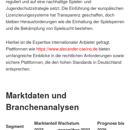
reguliert und auf eine nachhaltige Spieler- und
Jugendschutzstrategie setzt. Die Einführung der europäischen
Lizenzierungssysteme hat Transparenz geschaffen, doch
bleiben Herausforderungen wie die Einhaltung der Spielsperren
und die Bekämpfung von Spielsucht bestehen.
Hierbei ist die Expertise internationaler Anbieter gefragt.
Plattformen wie
https://www.alexander-casino.de
bieten
umfangreiche Einblicke in die rechtlichen Anforderungen sowie
sichere Plattformen, die den hohen Standards in Deutschland
entsprechen.
Marktdaten und
Branchenanalysen
Marktanteil
Wachstum
Prognose bis
Segment
2023
gegenüber 2022
2026