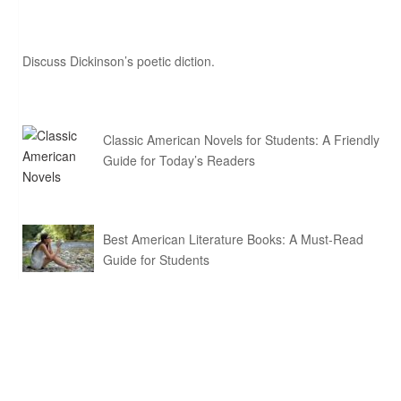
Discuss Dickinson’s poetic diction.
Classic American Novels for Students: A Friendly
Guide for Today’s Readers
Best American Literature Books: A Must-Read
Guide for Students