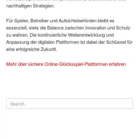
nachhaltigen Strategien.
Für Spieler, Betreiber und Aufsichtsbehörden bleibt es
essenziell, stets die Balance zwischen Innovation und Schutz
zu wahren. Die kontinuierliche Weiterentwicklung und
Anpassung der digitalen Plattformen ist dabei der Schlüssel für
eine erfolgreiche Zukunft.
Mehr über sichere Online-Glücksspiel-Plattformen erfahren