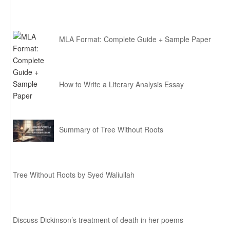
MLA Format: Complete Guide + Sample Paper
How to Write a Literary Analysis Essay
Summary of Tree Without Roots
Tree Without Roots by Syed Waliullah
Discuss Dickinson’s treatment of death in her poems