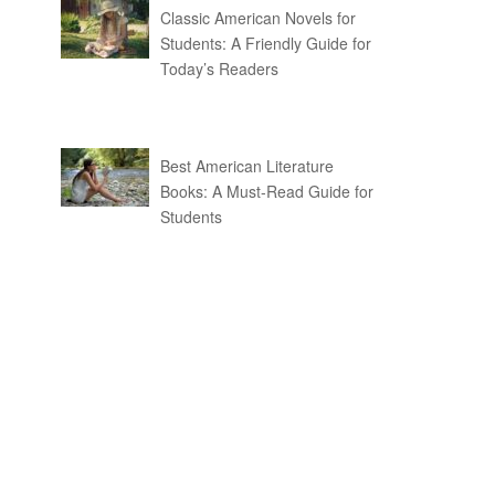
Classic American Novels for
Students: A Friendly Guide for
Today’s Readers
Best American Literature
Books: A Must-Read Guide for
Students