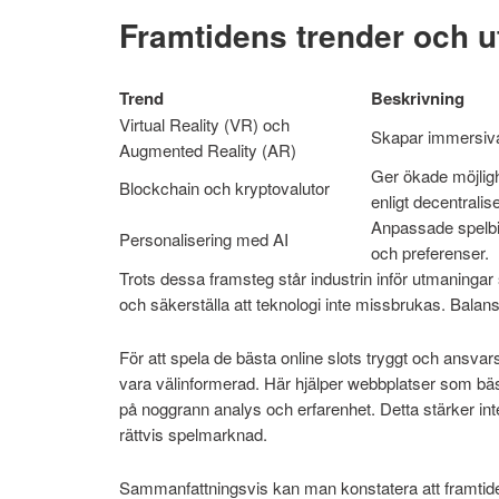
Framtidens trender och 
Trend
Beskrivning
Virtual Reality (VR) och
Skapar immersiva 
Augmented Reality (AR)
Ger ökade möjligh
Blockchain och kryptovalutor
enligt decentralis
Anpassade spelbi
Personalisering med AI
och preferenser.
Trots dessa framsteg står industrin inför utmaningar
och säkerställa att teknologi inte missbrukas. Balanse
För att spela de bästa online slots tryggt och ansvarsf
vara välinformerad. Här hjälper webbplatser som bästa
på noggrann analys och erfarenhet. Detta stärker int
rättvis spelmarknad.
Sammanfattningsvis kan man konstatera att framtiden