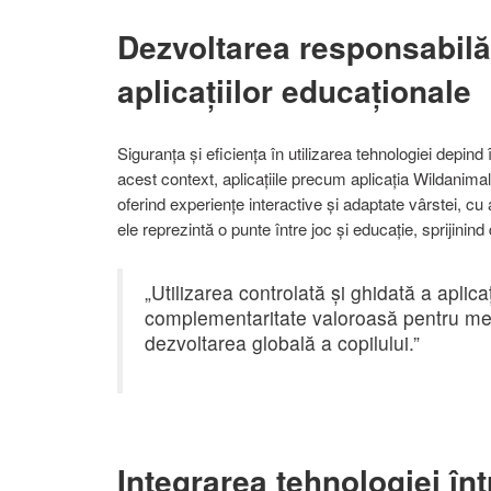
Dezvoltarea responsabilă î
aplicațiilor educaționale
Siguranța și eficiența în utilizarea tehnologiei depind
acest context, aplicațiile precum aplicația Wildanima
oferind experiențe interactive și adaptate vârstei, cu 
ele reprezintă o punte între joc și educație, sprijinind 
„Utilizarea controlată și ghidată a aplic
complementaritate valoroasă pentru meto
dezvoltarea globală a copilului.”
Integrarea tehnologiei în