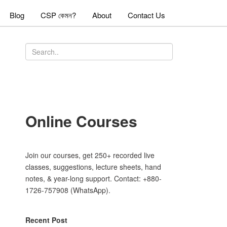
Blog
CSP কেমন?
About
Contact Us
Online Courses
Join our courses, get 250+ recorded live
classes, suggestions, lecture sheets, hand
notes, & year-long support. Contact: +880-
1726-757908 (WhatsApp).
Recent Post