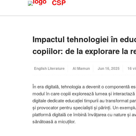
CSP
Impactul tehnologiei în educ
copiilor: de la explorare la 
English Literature
Al Mamun
Jun 16, 2025
16 v
În era digitală, tehnologia a devenit o componentă ese
modul în care copiii explorează lumea și interactază cu
digitale dedicate educației timpurii au transformat pa
și provocator pentru specialiști și părinți. Un exemp
platformă digitală ce îmbină învățarea cu nature și a
sănătoasă a micuților.