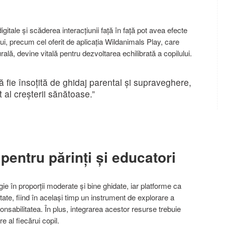
digitale și scăderea interacțiunii față în față pot avea efecte
ui, precum cel oferit de aplicația Wildanimals Play, care
lă, devine vitală pentru dezvoltarea echilibrată a copilului.
ă fie însoțită de ghidaj parental și supraveghere,
t al creșterii sănătoase.”
pentru părinți și educatori
gie în proporții moderate și bine ghidate, iar platforme ca
tate, fiind în același timp un instrument de explorare a
onsabilitatea. În plus, integrarea acestor resurse trebuie
e al fiecărui copil.