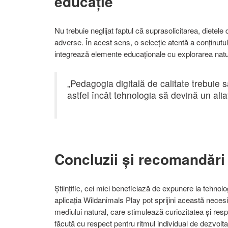
educație
Nu trebuie neglijat faptul că suprasolicitarea, dietele 
adverse. În acest sens, o selecție atentă a conținutul
integrează elemente educaționale cu explorarea natura
„Pedagogia digitală de calitate trebuie s
astfel încât tehnologia să devină un alia
Concluzii și recomandări 
Științific, cei mici beneficiază de expunere la tehnolo
aplicația Wildanimals Play pot sprijini această necesi
mediului natural, care stimulează curiozitatea și resp
făcută cu respect pentru ritmul individual de dezvoltar