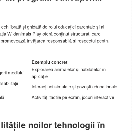
 echilibrată și ghidată de rolul educației parentale și al
ația Wildanimals Play oferă conținut structurat, care
ce promovează învățarea responsabilă și respectul pentru
Exemplu concret
Explorarea animalelor și habitatelor în
gerii mediului
aplicație
abilității
Interacțiuni simulate și povești educaționale
ală
Activități tactile pe ecran, jocuri interactive
itățile noilor tehnologii în