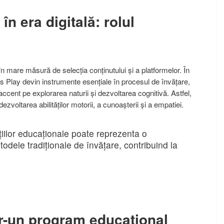
n era digitală: rolul
 în mare măsură de selecția conținutului și a platformelor. În
ls Play devin instrumente esențiale în procesul de învățare,
accent pe explorarea naturii și dezvoltarea cognitivă. Astfel,
dezvoltarea abilităților motorii, a cunoașterii și a empatiei.
ațiilor educaționale poate reprezenta o
dele tradiționale de învățare, contribuind la
tr-un program educațional