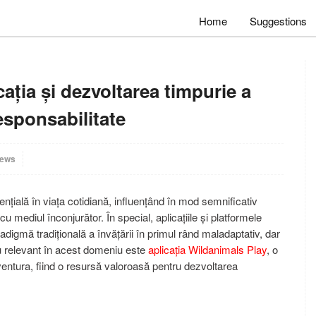
Home
Suggestions
ația și dezvoltarea timpurie a
responsabilitate
iews
nțială în viața cotidiană, influențând în mod semnificativ
 mediul înconjurător. În special, aplicațiile și platformele
radigmă tradițională a învățării în primul rând maladaptativ, dar
lu relevant în acest domeniu este
aplicația Wildanimals Play
, o
ventura, fiind o resursă valoroasă pentru dezvoltarea