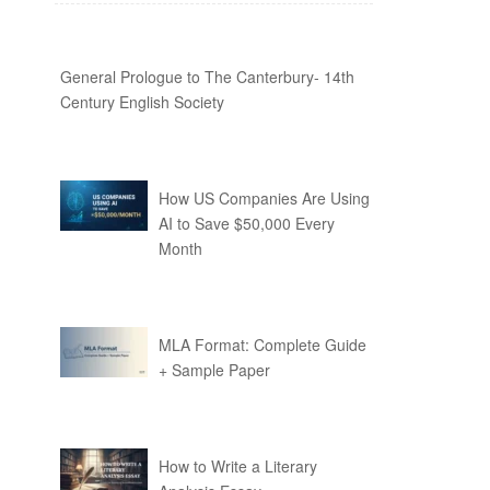
General Prologue to The Canterbury- 14th
Century English Society
How US Companies Are Using
AI to Save $50,000 Every
Month
MLA Format: Complete Guide
+ Sample Paper
How to Write a Literary