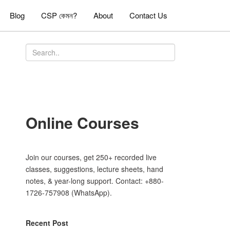
Blog
CSP কেমন?
About
Contact Us
Online Courses
Join our courses, get 250+ recorded live
classes, suggestions, lecture sheets, hand
notes, & year-long support. Contact: +880-
1726-757908 (WhatsApp).
Recent Post