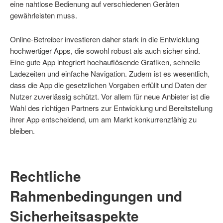
eine nahtlose Bedienung auf verschiedenen Geräten
gewährleisten muss.
Online-Betreiber investieren daher stark in die Entwicklung
hochwertiger Apps, die sowohl robust als auch sicher sind.
Eine gute App integriert hochauflösende Grafiken, schnelle
Ladezeiten und einfache Navigation. Zudem ist es wesentlich,
dass die App die gesetzlichen Vorgaben erfüllt und Daten der
Nutzer zuverlässig schützt. Vor allem für neue Anbieter ist die
Wahl des richtigen Partners zur Entwicklung und Bereitstellung
ihrer App entscheidend, um am Markt konkurrenzfähig zu
bleiben.
Rechtliche
Rahmenbedingungen und
Sicherheitsaspekte