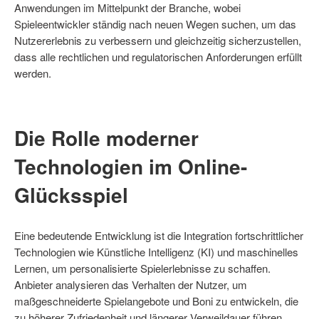
Anwendungen im Mittelpunkt der Branche, wobei
Spieleentwickler ständig nach neuen Wegen suchen, um das
Nutzererlebnis zu verbessern und gleichzeitig sicherzustellen,
dass alle rechtlichen und regulatorischen Anforderungen erfüllt
werden.
Die Rolle moderner
Technologien im Online-
Glücksspiel
Eine bedeutende Entwicklung ist die Integration fortschrittlicher
Technologien wie Künstliche Intelligenz (KI) und maschinelles
Lernen, um personalisierte Spielerlebnisse zu schaffen.
Anbieter analysieren das Verhalten der Nutzer, um
maßgeschneiderte Spielangebote und Boni zu entwickeln, die
zu höherer Zufriedenheit und längerer Verweildauer führen.