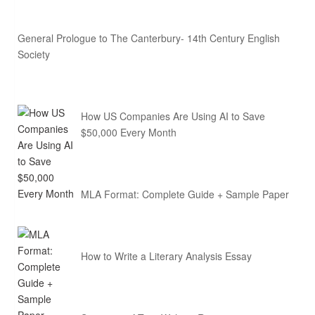
General Prologue to The Canterbury- 14th Century English
Society
How US Companies Are Using AI to Save
$50,000 Every Month
MLA Format: Complete Guide + Sample Paper
How to Write a Literary Analysis Essay