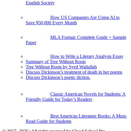
English Society
How US Companies Are Using AI to
Save $50,000 Every Month
MLA Format: Complete Guide + Sample
Paper
How to Write a Literary Analysis Essay
Summary of Tree Without Roots
Tree Without Roots by Syed Waliullah
Discuss Dickinson’s treatment of death in her poems
Discuss Dickinson’s poetic diction.
Classic American Novels for Students: A
Friendly Guide for Today’s Readers
Best American Literature Books: A Must-
Read Guide for Students