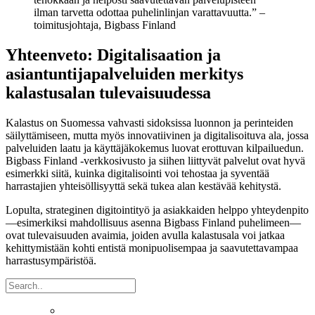
ilman tarvetta odottaa puhelinlinjan varattavuutta.” –
toimitusjohtaja, Bigbass Finland
Yhteenveto: Digitalisaation ja
asiantuntijapalveluiden merkitys
kalastusalan tulevaisuudessa
Kalastus on Suomessa vahvasti sidoksissa luonnon ja perinteiden
säilyttämiseen, mutta myös innovatiivinen ja digitalisoituva ala, jossa
palveluiden laatu ja käyttäjäkokemus luovat erottuvan kilpailuedun.
Bigbass Finland -verkkosivusto ja siihen liittyvät palvelut ovat hyvä
esimerkki siitä, kuinka digitalisointi voi tehostaa ja syventää
harrastajien yhteisöllisyyttä sekä tukea alan kestävää kehitystä.
Lopulta, strateginen digitointityö ja asiakkaiden helppo yhteydenpito
—esimerkiksi mahdollisuus asenna Bigbass Finland puhelimeen—
ovat tulevaisuuden avaimia, joiden avulla kalastusala voi jatkaa
kehittymistään kohti entistä monipuolisempaa ja saavutettavampaa
harrastusympäristöä.