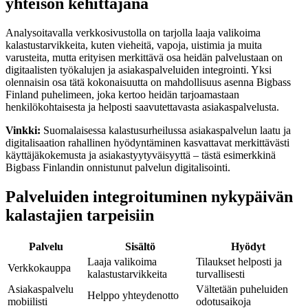
yhteisön kehittäjänä
Analysoitavalla verkkosivustolla on tarjolla laaja valikoima
kalastustarvikkeita, kuten vieheitä, vapoja, uistimia ja muita
varusteita, mutta erityisen merkittävä osa heidän palvelustaan on
digitaalisten työkalujen ja asiakaspalveluiden integrointi. Yksi
olennaisin osa tätä kokonaisuutta on mahdollisuus asenna Bigbass
Finland puhelimeen, joka kertoo heidän tarjoamastaan
henkilökohtaisesta ja helposti saavutettavasta asiakaspalvelusta.
Vinkki:
Suomalaisessa kalastusurheilussa asiakaspalvelun laatu ja
digitalisaation rahallinen hyödyntäminen kasvattavat merkittävästi
käyttäjäkokemusta ja asiakastyytyväisyyttä – tästä esimerkkinä
Bigbass Finlandin onnistunut palvelun digitalisointi.
Palveluiden integroituminen nykypäivän
kalastajien tarpeisiin
Palvelu
Sisältö
Hyödyt
Laaja valikoima
Tilaukset helposti ja
Verkkokauppa
kalastustarvikkeita
turvallisesti
Asiakaspalvelu
Vältetään puheluiden
Helppo yhteydenotto
mobiilisti
odotusaikoja