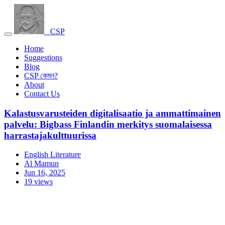
CSP
Home
Suggestions
Blog
CSP কেমন?
About
Contact Us
Kalastusvarusteiden digitalisaatio ja ammattimainen
palvelu: Bigbass Finlandin merkitys suomalaisessa
harrastajakulttuurissa
English Literature
Al Mamun
Jun 16, 2025
19 views