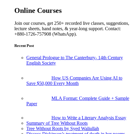
Online Courses
Join our courses, get 250+ recorded live classes, suggestions,
lecture sheets, hand notes, & year-long support. Contact:
+880-1726-757908 (WhatsApp).
Recent Post
General Prologue to The Canterbury- 14th Century
English Society
How US Companies Are Using AI to
Save $50,000 Every Month
MLA Format: Complete Guide + Sample
Paper
How to Write a Literary Analysis Essay
Summary of Tree Without Roots
Tree Without Roots by Syed Waliullah
Discuss Dickinson’s treatment of death in her poems