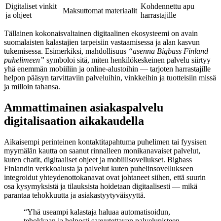
Digitaliset vinkit
Kohdennettu apu
Maksuttomat materiaalit
ja ohjeet
harrastajille
Tällainen kokonaisvaltainen digitaalinen ekosysteemi on avain
suomalaisten kalastajien tarpeisiin vastaamisessa ja alan kasvun
tukemisessa. Esimerkiksi, mahdollisuus
“asenna Bigbass Finland
puhelimeen”
symboloi sitä, miten henkilökeskeinen palvelu siirtyy
yhä enemmän mobiiliin ja online-alustoihin — tarjoten harrastajille
helpon pääsyn tarvittaviin palveluihin, vinkkeihin ja tuotteisiin missä
ja milloin tahansa.
Ammattimainen asiakaspalvelu
digitalisaation aikakaudella
Aikaisempi perinteinen kontaktitapahtuma puhelimen tai fyysisen
myymälän kautta on saanut rinnalleen monikanavaiset palvelut,
kuten chatit, digitaaliset ohjeet ja mobiilisovellukset. Bigbass
Finlandin verkkoalusta ja palvelut kuten puhelinsovellukseen
integroidut yhteydenottokanavat ovat johtaneet siihen, että suurin
osa kysymyksistä ja tilauksista hoidetaan digitaalisesti — mikä
parantaa tehokkuutta ja asiakastyytyväisyyttä.
“Yhä useampi kalastaja haluaa automatisoidun,
tehokkaan ja helposti saavutettavan palvelupisteen