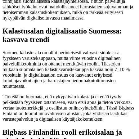
toimijaksi suomalaisessa kalastajayhteisössä. Yhtiön palvelut ja
sähköiset työkalut ovat mahdollistaneet harrastajien sujuvamman ja
tietoisemman kalastuskokemuksen, mikä on tärkeää erityisesti
nykypäivän digitalisoituvassa maailmassa.
Kalastusalan digitalisaatio Suomessa:
kasvava trendi
Suomen kalastusala on ollut perinteisesti vahvasti sidoksissa
fyysiseen varustekauppaan, mutta viime vuosina digitaalinen
palveluliiketoiminta on ottanut merkittävän roolin. Tilastojen
mukaan suomalainen kalastusvarustekauppa kasvaa noin 7–10 %
vuosittain, ja digitalisaation osuus on kasvanut erityisesti
kuluttajavaikuttajien ja harrastajien tiedonhakutottumusten
muuttuessa.
Tärkeää on huomata, että nykypäivän kalastaja ei enää tyydy
pelkästään fyysiseen ostamiseen, vaan etsii apua ja tietoa verkosta,
vertaa tuotemerkkejä ja osallistuu online-yhteisöihin. Tässä Bigbass
Finland on luonut innovatiivisen alustan, joka yhdistää laadukas
varustepalvelun ja digitaalisen käyttäjäkokemuksen.
Bigbass Finlandin rooli erikoisalan ja