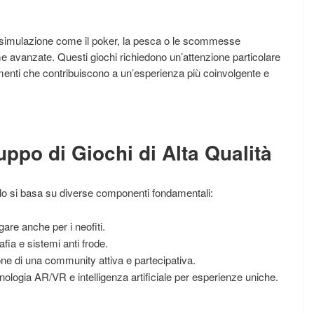
i simulazione come il poker, la pesca o le scommesse
me avanzate. Questi giochi richiedono un’attenzione particolare
lementi che contribuiscono a un’esperienza più coinvolgente e
uppo di Giochi di Alta Qualità
ivello si basa su diverse componenti fondamentali:
gare anche per i neofiti.
afia e sistemi anti frode.
e di una community attiva e partecipativa.
nologia AR/VR e intelligenza artificiale per esperienze uniche.