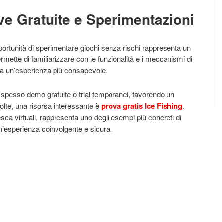
ove Gratuite e Sperimentazioni
’opportunità di sperimentare giochi senza rischi rappresenta un
ette di familiarizzare con le funzionalità e i meccanismi di
 a un’esperienza più consapevole.
o spesso demo gratuite o trial temporanei, favorendo un
molte, una risorsa interessante è
prova gratis Ice Fishing
.
sca virtuali, rappresenta uno degli esempi più concreti di
n’esperienza coinvolgente e sicura.