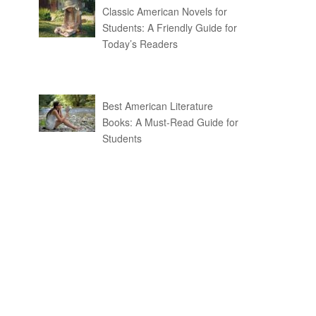
Classic American Novels for
Students: A Friendly Guide for
Today’s Readers
Best American Literature
Books: A Must-Read Guide for
Students