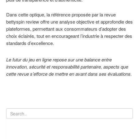
Dans cette optique, la référence proposée par la revue
bettyspin review offre une analyse objective et approfondie des
plateformes, permettant aux consommateurs d’adopter des
choix éclairés, tout en encourageant l’industrie à respecter des
standards d’excellence.
Le futur du jeu en ligne repose sur une balance entre
innovation, sécurité et responsabilité partenaire, aspects que
cette revue s’efforce de mettre en avant dans ses évaluations.