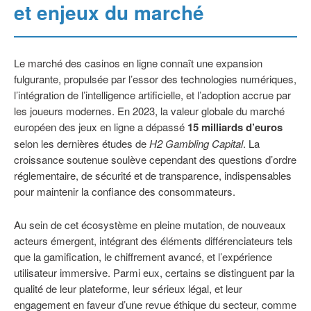
et enjeux du marché
Le marché des casinos en ligne connaît une expansion
fulgurante, propulsée par l’essor des technologies numériques,
l’intégration de l’intelligence artificielle, et l’adoption accrue par
les joueurs modernes. En 2023, la valeur globale du marché
européen des jeux en ligne a dépassé
15 milliards d’euros
selon les dernières études de
H2 Gambling Capital
. La
croissance soutenue soulève cependant des questions d’ordre
réglementaire, de sécurité et de transparence, indispensables
pour maintenir la confiance des consommateurs.
Au sein de cet écosystème en pleine mutation, de nouveaux
acteurs émergent, intégrant des éléments différenciateurs tels
que la gamification, le chiffrement avancé, et l’expérience
utilisateur immersive. Parmi eux, certains se distinguent par la
qualité de leur plateforme, leur sérieux légal, et leur
engagement en faveur d’une revue éthique du secteur, comme