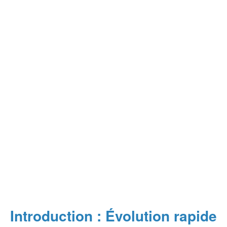
Introduction : Évolution rapide