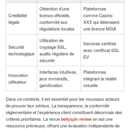
Obtention d’une
Plateformes
Crédibilité
licence officielle,
comme Casino
légale
conformité aux
XXX qui détenaient
régulations locales
une licence MGA
Utilisation de
Services certifiés
Sécurité
cryptage SSL,
avec certificat SSL
technologique
audits réguliers de
EV
sécurité
Interfaces intuitives,
Plateformes
Innovation
jeux immersifs,
intégrant la réalité
utilisateur
gamification
virtuelle
Dans ce contexte, il est essentiel pour les nouveaux acteurs
de prouver leur sérieux. La transparence, la conformité
réglementaire et l’expérience client constituent désormais des
critères prioritaires. La revue
bettyspin review
en est une
ressource précieuse, offrant une évaluation indépendante de