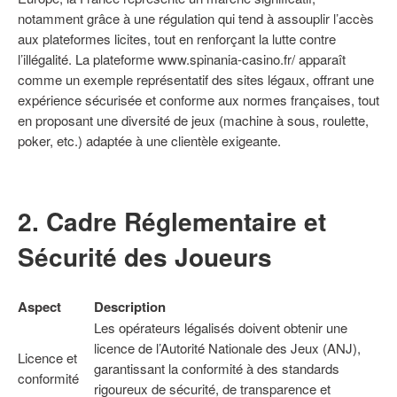
notamment grâce à une régulation qui tend à assouplir l’accès
aux plateformes licites, tout en renforçant la lutte contre
l’illégalité. La plateforme www.spinania-casino.fr/ apparaît
comme un exemple représentatif des sites légaux, offrant une
expérience sécurisée et conforme aux normes françaises, tout
en proposant une diversité de jeux (machine à sous, roulette,
poker, etc.) adaptée à une clientèle exigeante.
2. Cadre Réglementaire et
Sécurité des Joueurs
Aspect
Description
Les opérateurs légalisés doivent obtenir une
licence de l’Autorité Nationale des Jeux (ANJ),
Licence et
garantissant la conformité à des standards
conformité
rigoureux de sécurité, de transparence et