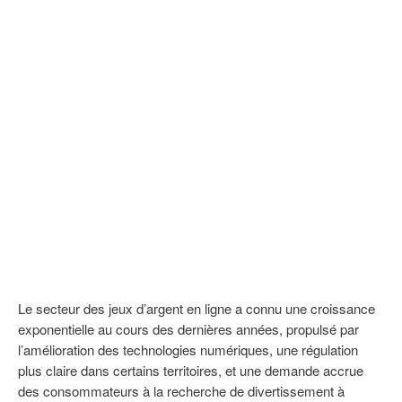
Le secteur des jeux d’argent en ligne a connu une croissance
exponentielle au cours des dernières années, propulsé par
l’amélioration des technologies numériques, une régulation
plus claire dans certains territoires, et une demande accrue
des consommateurs à la recherche de divertissement à