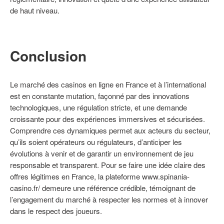
de haut niveau.
Conclusion
Le marché des casinos en ligne en France et à l’international
est en constante mutation, façonné par des innovations
technologiques, une régulation stricte, et une demande
croissante pour des expériences immersives et sécurisées.
Comprendre ces dynamiques permet aux acteurs du secteur,
qu’ils soient opérateurs ou régulateurs, d’anticiper les
évolutions à venir et de garantir un environnement de jeu
responsable et transparent. Pour se faire une idée claire des
offres légitimes en France, la plateforme www.spinania-
casino.fr/ demeure une référence crédible, témoignant de
l’engagement du marché à respecter les normes et à innover
dans le respect des joueurs.