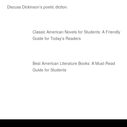
Discuss Dickinson’s poetic diction.
Classic American Novels for Students: A Friendly
Guide for Today’s Readers
Best American Literature Books: A Must-Read
Guide for Students