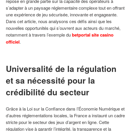
repose en grande partie sur la capacité des opérateurs à
s’adapter à un paysage réglementaire complexe tout en offrant
une expérience de jeu sécurisée, innovante et engageante.
Dans cet article, nous analysons ces défis ainsi que les
nouvelles opportunités qui s’ouvrent aux acteurs du marché,
notamment à travers l’exemple du
betportal site casino
officiel
.
Universalité de la régulation
et sa nécessité pour la
crédibilité du secteur
Grâce à la Loi sur la Confiance dans l’Économie Numérique et
d’autres réglementations locales, la France a instauré un cadre
stricte pour le secteur des jeux d’argent en ligne. Cette
régulation vise à garantir l’intégrité, la transparence et la