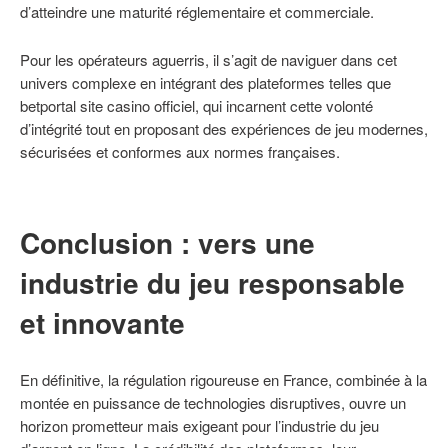
d’atteindre une maturité réglementaire et commerciale.
Pour les opérateurs aguerris, il s’agit de naviguer dans cet
univers complexe en intégrant des plateformes telles que
betportal site casino officiel, qui incarnent cette volonté
d’intégrité tout en proposant des expériences de jeu modernes,
sécurisées et conformes aux normes françaises.
Conclusion : vers une
industrie du jeu responsable
et innovante
En définitive, la régulation rigoureuse en France, combinée à la
montée en puissance de technologies disruptives, ouvre un
horizon prometteur mais exigeant pour l’industrie du jeu