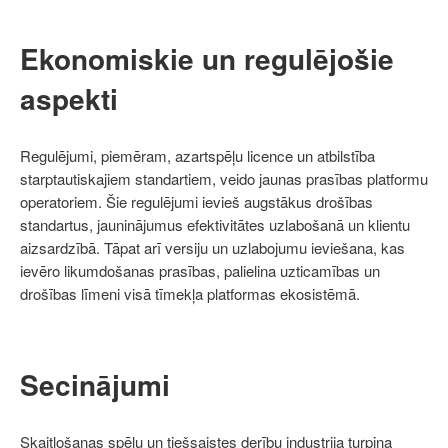
Ekonomiskie un regulējošie
aspekti
Regulējumi, piemēram, azartspēļu licence un atbilstība
starptautiskajiem standartiem, veido jaunas prasības platformu
operatoriem. Šie regulējumi ievieš augstākus drošības
standartus, jauninājumus efektivitātes uzlabošanā un klientu
aizsardzībā. Tāpat arī versiju un uzlabojumu ieviešana, kas
ievēro likumdošanas prasības, palielina uzticamības un
drošības līmeni visā tīmekļa platformas ekosistēmā.
Secinājumi
Skaitļošanas spēļu un tiešsaistes derību industrija turpina