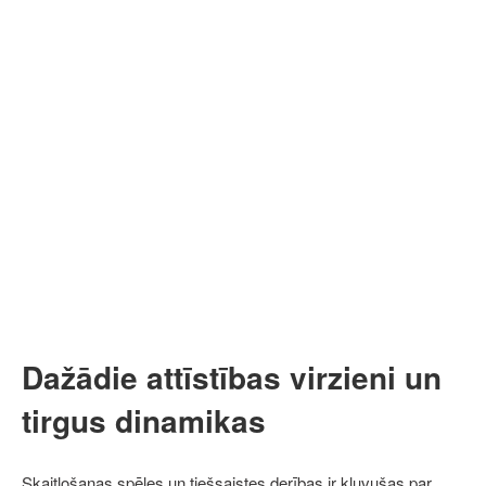
Dažādie attīstības virzieni un
tirgus dinamikas
Skaitļošanas spēles un tiešsaistes derības ir kļuvušas par