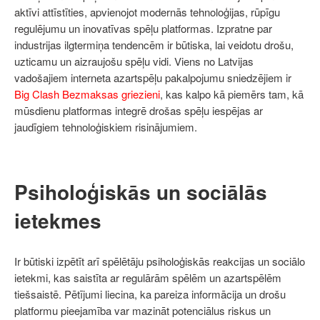
aktīvi attīstīties, apvienojot modernās tehnoloģijas, rūpīgu
regulējumu un inovatīvas spēļu platformas. Izpratne par
industrijas ilgtermiņa tendencēm ir būtiska, lai veidotu drošu,
uzticamu un aizraujošu spēļu vidi. Viens no Latvijas
vadošajiem interneta azartspēļu pakalpojumu sniedzējiem ir
Big Clash Bezmaksas griezieni
, kas kalpo kā piemērs tam, kā
mūsdienu platformas integrē drošas spēļu iespējas ar
jaudīgiem tehnoloģiskiem risinājumiem.
Psiholoģiskās un sociālās
ietekmes
Ir būtiski izpētīt arī spēlētāju psiholoģiskās reakcijas un sociālo
ietekmi, kas saistīta ar regulārām spēlēm un azartspēlēm
tiešsaistē. Pētījumi liecina, ka pareiza informācija un drošu
platformu pieejamība var mazināt potenciālus riskus un