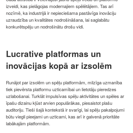
izveidi, kas pielāgojas modernajiem spēlētājiem. Tas arī
nozīmē, ka industrijā ir nepieciešama pastāvīga inovāciju
uzraudzība un kvalitātes nodrošināšana, lai saglabātu
konkurētspēju un nodrošinātu drošu vidi.
Lucrative platformas un
inovācijas kopā ar izsolēm
Runājot par izsolēm un spēļu platformām, milzīga uzmanība
tiek pievērsta platformu uzticamībai un lietotāju pieredzes
uzlabošanai. Turklāt impulsīvas spēļu aktivitātes un spēles ar
īpašu dizainu kļūst arvien populārākas, piesaistot plašu
auditoriju. Tieši šajā kontekstā ir svarīgi, lai spēļu pakalpojumi
būtu viegli pieejami un uzticami, kas arī ir galvenā prioritāte
labākajām platformām.