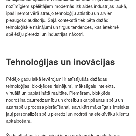
nozīmīgiem spēlētājiem modernās izklaides industrijas laukā,
īpaši ņemot vērā straujo tehnoloģiju attīstību un arvien
pieaugošo auditoriju. Šajā kontekstā tiek pēta dažādi
tehnoloģiskie risinājumi un tirgus tendences, kas ietekmē
spēlētāju pieredzi un industrijas nākotni.
Tehnoloģijas un inovācijas
Pēdējo gadu laikā ievērojami ir attīstījušās dažādas
tehnoloģijas: blokķēdes risinājumi, mākslīgais intelekts,
virtuālā un paplašinātā realitāte. Piemēram, blokķēde
nodrošina caurredzamību un drošību skaitļošanas spēļu un
azartspēļu procesa pierādīšanai, savukārt mākslīgais intelekts
ļauj personalizēt spēļu pieredzi un nodrošina efektīvāku klientu
apkalpošanu.
Šāda attīstība ir veicinājusi jaunu spēļu veidu un platformu