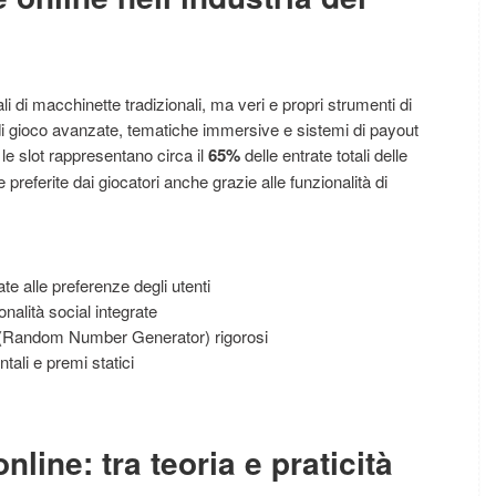
ali di macchinette tradizionali, ma veri e propri strumenti di
i gioco avanzate, tematiche immersive e sistemi di payout
 le slot rappresentano circa il
65%
delle entrate totali delle
referite dai giocatori anche grazie alle funzionalità di
te alle preferenze degli utenti
nalità social integrate
G (Random Number Generator) rigorosi
tali e premi statici
line: tra teoria e praticità