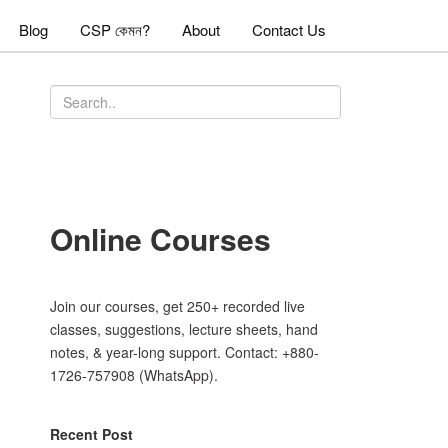
Blog
CSP কেমন?
About
Contact Us
Online Courses
Join our courses, get 250+ recorded live
classes, suggestions, lecture sheets, hand
notes, & year-long support. Contact: +880-
1726-757908 (WhatsApp).
Recent Post