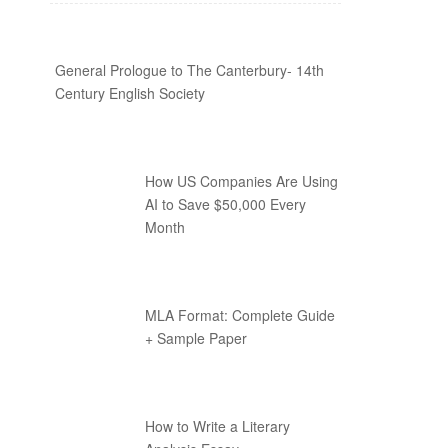
General Prologue to The Canterbury- 14th
Century English Society
How US Companies Are Using
AI to Save $50,000 Every
Month
MLA Format: Complete Guide
+ Sample Paper
How to Write a Literary