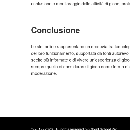
esclusione e monitoraggio delle attività di gioco, prot
Conclusione
Le slot online rappresentano un crocevia tra tecnolo
del loro funzionamento, supportata da fonti autorevol
scelte più informate e di vivere un’esperienza di gio
sempre quello di considerare il gioco come forma di 
moderazione.
© 2017- 2026 | All rights reserved by Cloud School Pro.