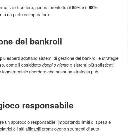
rmative di settore, generalmente tra il
85% e il 98%
.
nto da parte del operatore.
ione del bankroll
più esperti adottano sistemi di gestione del bankroll e strategie
o, come il cosiddetto
doppi o niente
o sistemi più sofisticati
ia, è fondamentale ricordare che nessuna strategia può
 gioco responsabile
are un approccio responsabile, impostando limiti di spesa e
atrici e i siti affidabili promuovono strumenti di auto-