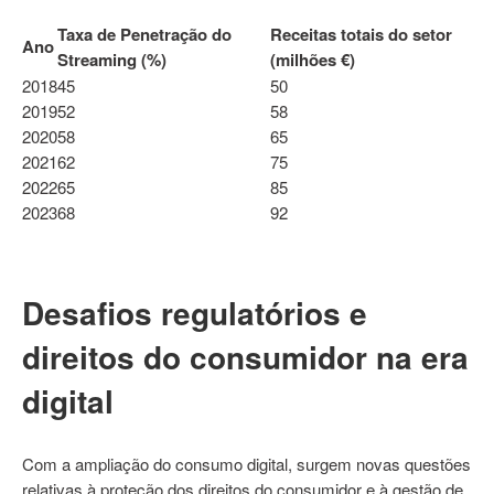
Taxa de Penetração do
Receitas totais do setor
Ano
Streaming (%)
(milhões €)
2018
45
50
2019
52
58
2020
58
65
2021
62
75
2022
65
85
2023
68
92
Desafios regulatórios e
direitos do consumidor na era
digital
Com a ampliação do consumo digital, surgem novas questões
relativas à proteção dos direitos do consumidor e à gestão de