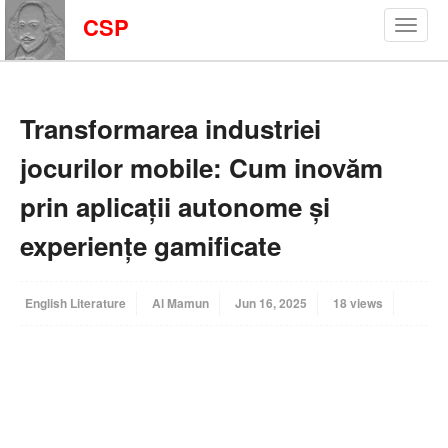
CSP
Transformarea industriei
jocurilor mobile: Cum inovăm
prin aplicații autonome și
experiențe gamificate
English Literature
Al Mamun
Jun 16, 2025
18 views