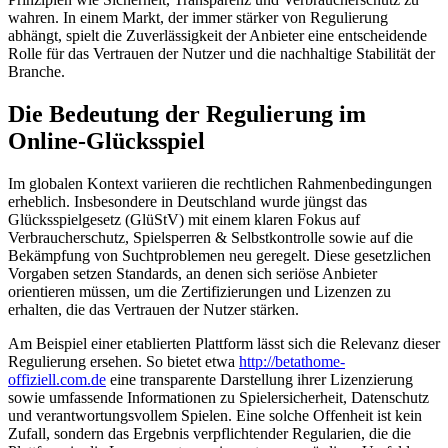
wahren. In einem Markt, der immer stärker von Regulierung
abhängt, spielt die Zuverlässigkeit der Anbieter eine entscheidende
Rolle für das Vertrauen der Nutzer und die nachhaltige Stabilität der
Branche.
Die Bedeutung der Regulierung im
Online-Glücksspiel
Im globalen Kontext variieren die rechtlichen Rahmenbedingungen
erheblich. Insbesondere in Deutschland wurde jüngst das
Glücksspielgesetz (GlüStV) mit einem klaren Fokus auf
Verbraucherschutz, Spielsperren & Selbstkontrolle sowie auf die
Bekämpfung von Suchtproblemen neu geregelt. Diese gesetzlichen
Vorgaben setzen Standards, an denen sich seriöse Anbieter
orientieren müssen, um die Zertifizierungen und Lizenzen zu
erhalten, die das Vertrauen der Nutzer stärken.
Am Beispiel einer etablierten Plattform lässt sich die Relevanz dieser
Regulierung ersehen. So bietet etwa
http://betathome-
offiziell.com.de
eine transparente Darstellung ihrer Lizenzierung
sowie umfassende Informationen zu Spielersicherheit, Datenschutz
und verantwortungsvollem Spielen. Eine solche Offenheit ist kein
Zufall, sondern das Ergebnis verpflichtender Regularien, die die