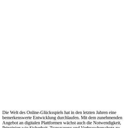
Die Welt des Online-Glücksspiels hat in den letzten Jahren eine
bemerkenswerte Entwicklung durchlaufen. Mit dem zunehmenden
Angebot an digitalen Plattformen wächst auch die Notwendigkeit,
Prinzipien wie Sicherheit, Transparenz und Verbraucherschutz zu