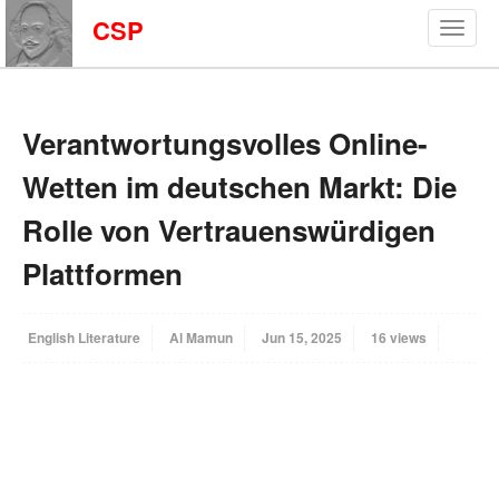
CSP
Verantwortungsvolles Online-
Wetten im deutschen Markt: Die
Rolle von Vertrauenswürdigen
Plattformen
English Literature
Al Mamun
Jun 15, 2025
16 views