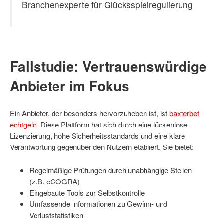
Branchenexperte für Glücksspielregulierung
Fallstudie: Vertrauenswürdige
Anbieter im Fokus
Ein Anbieter, der besonders hervorzuheben ist, ist
baxterbet
echtgeld
. Diese Plattform hat sich durch eine lückenlose
Lizenzierung, hohe Sicherheitsstandards und eine klare
Verantwortung gegenüber den Nutzern etabliert. Sie bietet:
Regelmäßige Prüfungen durch unabhängige Stellen
(z.B. eCOGRA)
Eingebaute Tools zur Selbstkontrolle
Umfassende Informationen zu Gewinn- und
Verluststatistiken