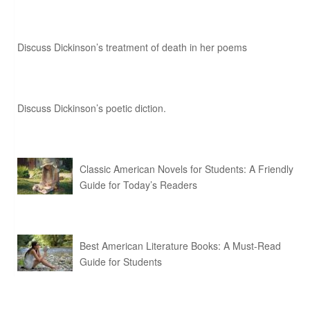
Discuss Dickinson’s treatment of death in her poems
Discuss Dickinson’s poetic diction.
Classic American Novels for Students: A Friendly
Guide for Today’s Readers
Best American Literature Books: A Must-Read
Guide for Students