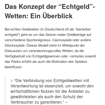
Das Konzept der “Echtgeld”-
Wetten: Ein Überblick
Bei echten Geldwetten (in Deutschland oft als
“baxterbet
echtgeld”
) geht es um das Setzen realer Geldbeträge auf
verschiedene Sportereignisse, Casinospiele oder andere
Glücksspiele. Dieses Modell steht im Mittelpunkt der
Diskussion um verantwortungsvolles Wetten, da die
Verfügbarkeit von Echtgeldgewinnen oder -verlusten sowohl
das Risiko erhöht als auch die Motivation des Spielers
beeinflusst.
> “Die Verbindung von Echtgeldwetten mit
Verantwortung ist essenziell, um sowohl den
wirtschaftlichen Nutzen für die Anbieter zu
gewährleisten als auch den Schutz der
Verbraucher zu garantieren.” –