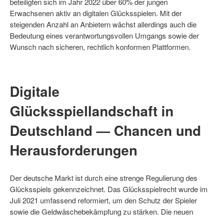
beteiligten sich im Jahr 2022 über 60% der jungen
Erwachsenen aktiv an digitalen Glücksspielen. Mit der
steigenden Anzahl an Anbietern wächst allerdings auch die
Bedeutung eines verantwortungsvollen Umgangs sowie der
Wunsch nach sicheren, rechtlich konformen Plattformen.
Digitale
Glücksspiellandschaft in
Deutschland — Chancen und
Herausforderungen
Der deutsche Markt ist durch eine strenge Regulierung des
Glücksspiels gekennzeichnet. Das Glücksspielrecht wurde im
Juli 2021 umfassend reformiert, um den Schutz der Spieler
sowie die Geldwäschebekämpfung zu stärken. Die neuen