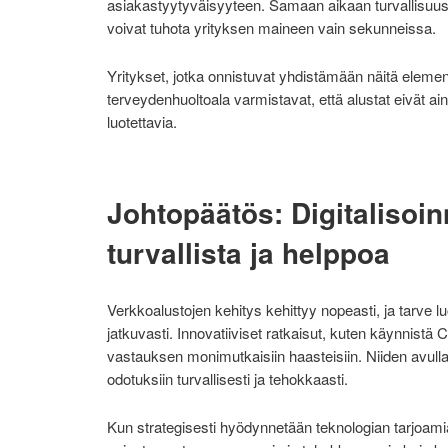
asiakastyytyväisyyteen. Samaan aikaan turvallisuusv
voivat tuhota yrityksen maineen vain sekunneissa.
Yritykset, jotka onnistuvat yhdistämään näitä element
terveydenhuoltoala varmistavat, että alustat eivät ai
luotettavia.
Johtopäätös: Digitalisoi
turvallista ja helppoa
Verkkoalustojen kehitys kehittyy nopeasti, ja tarve l
jatkuvasti. Innovatiiviset ratkaisut, kuten käynnist
vastauksen monimutkaisiin haasteisiin. Niiden avulla 
odotuksiin turvallisesti ja tehokkaasti.
Kun strategisesti hyödynnetään teknologian tarjoamia