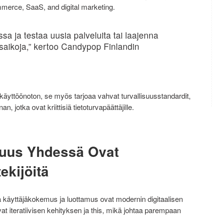
mmerce, SaaS, and digital marketing.
 ja testaa uusia palveluita tai laajenna
tysaikoja,” kertoo Candypop Finlandin
 käyttöönoton, se myös tarjoaa vahvat turvallisuusstandardit,
 jotka ovat kriittisiä tietoturvapäättäjille.
isuus Yhdessä Ovat
ekijöitä
tä käyttäjäkokemus ja luottamus ovat modernin digitaalisen
at iteratiivisen kehityksen ja this, mikä johtaa parempaan