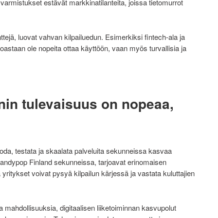
armistukset estävät markkinatilanteita, joissa tietomurrot
tejä, luovat vahvan kilpailuedun. Esimerkiksi fintech-ala ja
noastaan ole nopeita ottaa käyttöön, vaan myös turvallisia ja
nnin tulevaisuus on nopeaa,
uoda, testata ja skaalata palveluita sekunneissa kasvaa
ä Candypop Finland sekunneissa, tarjoavat erinomaisen
yritykset voivat pysyä kilpailun kärjessä ja vastata kuluttajien
 mahdollisuuksia, digitaalisen liiketoiminnan kasvupolut