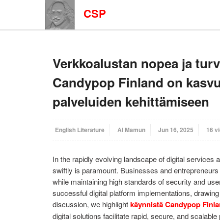
CSP
Verkkoalustan nopea ja turv
Candypop Finland on kasvuy
palveluiden kehittämiseen
English Literature
Al Mamun
Jun 16, 2025
16 v
In the rapidly evolving landscape of digital services 
swiftly is paramount. Businesses and entrepreneurs f
while maintaining high standards of security and user 
successful digital platform implementations, drawing 
discussion, we highlight
käynnistä Candypop Finl
digital solutions facilitate rapid, secure, and scalabl