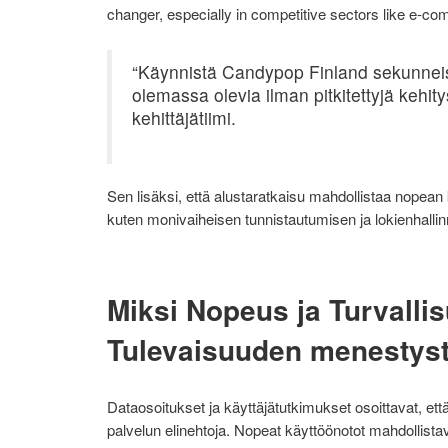
changer, especially in competitive sectors like e-co
“Käynnistä Candypop Finland sekunneissa
olemassa olevia ilman pitkitettyjä kehi
kehittäjätiimi.
Sen lisäksi, että alustaratkaisu mahdollistaa nopean
kuten monivaiheisen tunnistautumisen ja lokienhallinnan,
Miksi Nopeus ja Turvall
Tulevaisuuden menestyst
Dataosoitukset ja käyttäjätutkimukset osoittavat, et
palvelun elinehtoja. Nopeat käyttöönotot mahdollistav