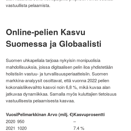
vastuullista pelaamista.
Online-pelien Kasvu
Suomessa ja Globaalisti
Suomen uhkapeliala tarjoaa nykyisin monipuolisia
mahdollisuuksia, joissa digitaalisen pelin iloa yhdistetään
holistisiin vastuu- ja turvallisuusperiaatteisiin. Suomen
markkina-analyysit osoittavat, että vuonna 2022 pelien
kokonaisliikevaihto kasvoi noin 6,8 %, mikä kuvaa alan
jatkuvaa dynamiikkaa. Samalla myös kuluttajien tietoisuus
vastuullisesta pelaamisesta kasvaa.
Vuosi
Pelimarkkinan Arvo (milj. €)
Kasvuprosentti
2020
950
–
2021
1020
7.4 %