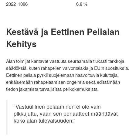
2022
1086
6.8 %
Kestävä ja Eettinen Pelialan
Kehitys
Alan toimijat kantavat vastuuta seuraamalla tiukasti tarkkoja
säädöksiä, kuten rahapelien valvontalakia ja EU:n suosituksia.
Eettinen peliala pyrkii suojelemaan haavoittuvia kuluttajia,
ehkäisemään rahapelaamisen ongelmia sekä edistämään
tiedon jakamista turvallisista pelikokemuksista.
“Vastuullinen pelaaminen ei ole vain
pikkujuttu, vaan sen periaatteet määrittävät
koko alan tulevaisuuden.”