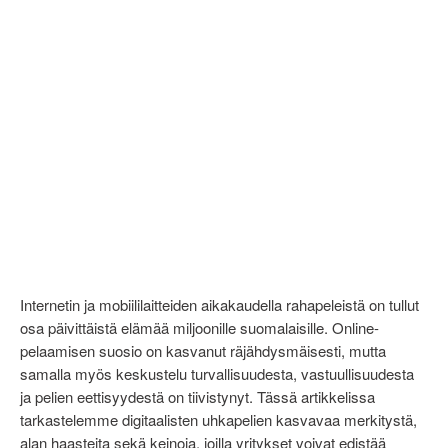
Internetin ja mobiililaitteiden aikakaudella rahapeleistä on tullut
osa päivittäistä elämää miljoonille suomalaisille. Online-
pelaamisen suosio on kasvanut räjähdysmäisesti, mutta
samalla myös keskustelu turvallisuudesta, vastuullisuudesta
ja pelien eettisyydestä on tiivistynyt. Tässä artikkelissa
tarkastelemme digitaalisten uhkapelien kasvavaa merkitystä,
alan haasteita sekä keinoja, joilla yritykset voivat edistää