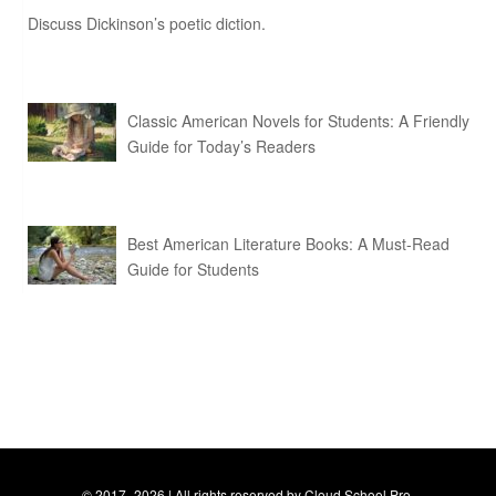
Discuss Dickinson’s poetic diction.
Classic American Novels for Students: A Friendly
Guide for Today’s Readers
Best American Literature Books: A Must-Read
Guide for Students
© 2017- 2026 | All rights reserved by Cloud School Pro.