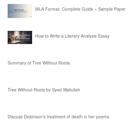
MLA Format: Complete Guide + Sample Paper
How to Write a Literary Analysis Essay
Summary of Tree Without Roots
Tree Without Roots by Syed Waliullah
Discuss Dickinson’s treatment of death in her poems