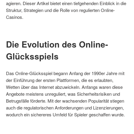
agieren. Dieser Artikel bietet einen tiefgehenden Einblick in die
Struktur, Strategien und die Rolle von regulierten Online-
Casinos.
Die Evolution des Online-
Glücksspiels
Das Online-Glücksspiel begann Anfang der 1990er Jahre mit
der Einführung der ersten Plattformen, die es erlaubten,
Wetten über das Internet abzuwickeln. Anfangs waren diese
Angebote meistens unreguliert, was Sicherheitsrisiken und
Betrugsfälle förderte. Mit der wachsenden Popularität stiegen
auch die regulatorischen Anforderungen und Lizenzierungen,
wodurch ein sichereres Umfeld für Spieler geschaffen wurde.