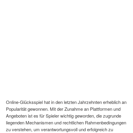
Online-Glücksspiel hat in den letzten Jahrzehnten erheblich an
Popularität gewonnen. Mit der Zunahme an Plattformen und
Angeboten ist es für Spieler wichtig geworden, die zugrunde
liegenden Mechanismen und rechtlichen Rahmenbedingungen
zu verstehen, um verantwortungsvoll und erfolgreich zu