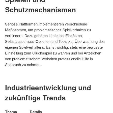
Schutzmechanismen
Seriöse Plattformen implementieren verschiedene
Maßnahmen, um problematisches Spielverhalten zu
verhindern. Dazu gehören Limits bei Einsätzen,
Selbstausschluss-Optionen und Tools zur Überwachung des
eigenen Spielverhaltens. Es ist wichtig, stets eine bewusste
Einstellung zum Glücksspiel zu wahren und bei Anzeichen
von problematischem Verhalten professionelle Hilfe in
Anspruch zu nehmen.
Industrieentwicklung und
zukünftige Trends
Thema
Details