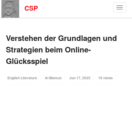
CSP
Verstehen der Grundlagen und
Strategien beim Online-
Glücksspiel
English Literature
Al Mamun
Jun 17, 2025
19 views