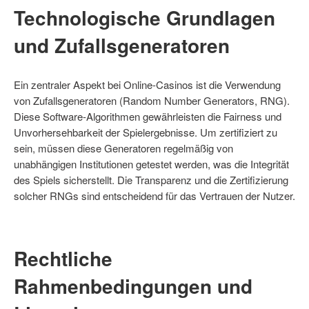
Technologische Grundlagen
und Zufallsgeneratoren
Ein zentraler Aspekt bei Online-Casinos ist die Verwendung
von Zufallsgeneratoren (Random Number Generators, RNG).
Diese Software-Algorithmen gewährleisten die Fairness und
Unvorhersehbarkeit der Spielergebnisse. Um zertifiziert zu
sein, müssen diese Generatoren regelmäßig von
unabhängigen Institutionen getestet werden, was die Integrität
des Spiels sicherstellt. Die Transparenz und die Zertifizierung
solcher RNGs sind entscheidend für das Vertrauen der Nutzer.
Rechtliche
Rahmenbedingungen und