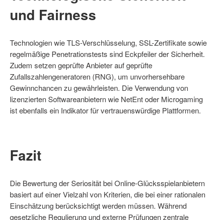
und Fairness
Technologien wie TLS-Verschlüsselung, SSL-Zertifikate sowie
regelmäßige Penetrationstests sind Eckpfeiler der Sicherheit.
Zudem setzen geprüfte Anbieter auf geprüfte
Zufallszahlengeneratoren (RNG), um unvorhersehbare
Gewinnchancen zu gewährleisten. Die Verwendung von
lizenzierten Softwareanbietern wie NetEnt oder Microgaming
ist ebenfalls ein Indikator für vertrauenswürdige Plattformen.
Fazit
Die Bewertung der Seriosität bei Online-Glücksspielanbietern
basiert auf einer Vielzahl von Kriterien, die bei einer rationalen
Einschätzung berücksichtigt werden müssen. Während
gesetzliche Regulierung und externe Prüfungen zentrale