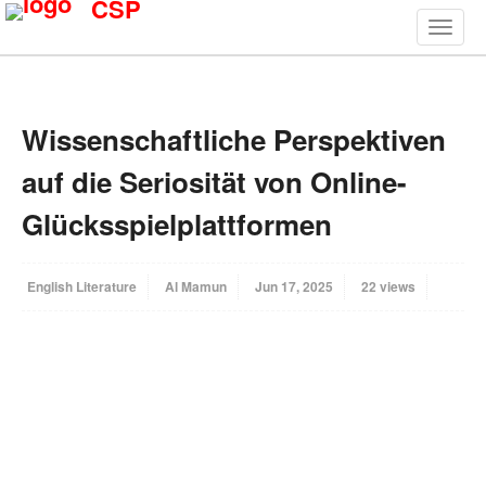
CSP
Wissenschaftliche Perspektiven
auf die Seriosität von Online-
Glücksspielplattformen
English Literature
Al Mamun
Jun 17, 2025
22 views