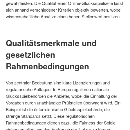
gewährleisten. Die Qualität einer Online-Glücksspielseite lässt
sich anhand verschiedener Kriterien objektiv bewerten, wobei
wissenschaftliche Ansätze einen hohen Stellenwert besitzen.
Qualitätsmerkmale und
gesetzlichen
Rahmenbedingungen
Von zentraler Bedeutung sind klare Lizenzierungen und
regulatorische Auflagen. In Europa regulieren nationale
Glücksspielbehörden die Anbieter, wobei die Einhaltung der
Vorgaben durch unabhängige Prüfstellen überwacht wird. Ein
Beispiel ist die österreichische Glücksspielbehörde, die
strenge Standards setzt. Diese regulatorischen
Rahmenbedingungen dienen dazu, die Fairness der Spiele
sicherzustellen und das Vertrauen der Nutzer zu fördern.