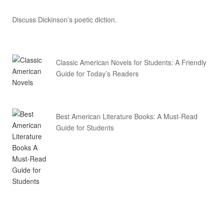
Discuss Dickinson’s poetic diction.
Classic American Novels for Students: A Friendly
Guide for Today’s Readers
Best American Literature Books: A Must-Read
Guide for Students