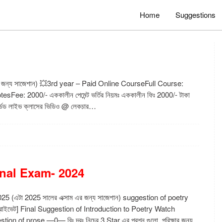
Home
Suggestions
র জন্য সাজেশান) 💥3rd year – Paid Online CourseFull Course:
: 2000/- এককালীন পেমেন্ট ভর্তির নিয়মঃ এককালীন ফিঃ 2000/- টাকা
র্ডেড লাইভ ক্লাসের ভিডিও @ লেকচার…
inal Exam- 2024
5 (এটা 2025 সালের এক্সাম এর জন্য সাজেশান) suggestion of poetry
রাইভেট] Final Suggestion of Introduction to Poetry Watch
f prose —0— বিঃ দ্রঃ নিচের 3 Star এর প্রশ্ন গুলো, পরিক্ষার জন্য